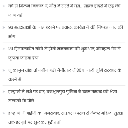
बेटे से मिलने निकले थे, मौत ने रास्ते में घेरा… सड़क हादसे में छह की
जान गई
93 मतदाताओं के नाम हटाने पर बवाल, कांग्रेस ने की निष्पक्ष जांच की
मांग
131 हिमाच्छादित गांवों से होगी जनगणना की शुरुआत, मोबाइल ऐप से
जुटाया जाएगा डेटा
भू कानून तोड़ा तो जमीन गई! नैनीताल में 304 नाली भूमि सरकार के
कब्जे में
हल्द्वानी में नशे पर वार, बनभूलपुरा पुलिस ने चरस तस्कर को भेजा
सलाखों के पीछे
हल्द्वानी में आईजी का जनसंवाद, साइबर अपराध से लेकर महिला सुरक्षा
तक हर मुद्दे पर खुलकर हुई चर्चा