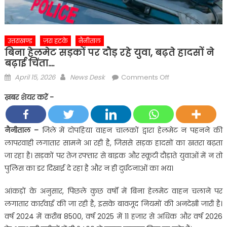
उत्तराखण्ड
ज़रा हटके
नैनीताल
बिना हेलमेट सड़कों पर दौड़ रहे युवा, बढ़ते हादसों ने
बढ़ाई चिंता….
Posted
Author
on
April 15, 2026
News Desk
Comments Off
on
बिना
ख़बर शेयर करें -
हेलमेट
सड़कों
पर
नैनीताल –
जिले में दोपहिया वाहन चालकों द्वारा हेलमेट न पहनने की
दौड़
लापरवाही लगातार सामने आ रही है, जिससे सड़क हादसों का खतरा बढ़ता
रहे
जा रहा है। सड़कों पर तेज रफ्तार से बाइक और स्कूटी दौड़ाते युवाओं में न तो
युवा,
पुलिस का डर दिखाई दे रहा है और न ही दुर्घटनाओं का भय।
बढ़ते
हादसों
आंकड़ों के अनुसार, पिछले कुछ वर्षों में बिना हेलमेट वाहन चलाने पर
ने
लगातार कार्रवाई की जा रही है, इसके बावजूद नियमों की अनदेखी जारी है।
बढ़ाई
वर्ष 2024 में करीब 8500, वर्ष 2025 में 11 हजार से अधिक और वर्ष 2026
चिंता….