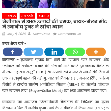
उत्तराखण्ड
ज़रा हटके
रामनगर
नैनीताल में SHG उत्पादों की चमक, बायर-सेलर मीट
में स्थानीय हुनर ने खींचा ध्यान
Posted
Author
on
May 8, 2026
News Desk
Comments Off
on
नैनीताल
ख़बर शेयर करें -
में
SHG
उत्पादों
रामनगर –
मुख्यमंत्री पुष्कर सिंह धामी की “वोकल फॉर लोकल” और
की
“लोकल को ग्लोबल” बनाने की सोच को आगे बढ़ाते हुए जनपद नैनीताल
चमक,
में स्वयं सहायता समूहों (SHG) के उत्पादों को बाजार से जोड़ने की दिशा में
बायर-
एक महत्वपूर्ण पहल की गई। गुरुवार को विकासखंड रामनगर स्थित अनंतम
सेलर
रिसोर्ट में राष्ट्रीय ग्रामीण आजीविका मिशन (NRLM) के अंतर्गत “वोकल
मीट
में
फॉर लोकल मीट” (Buyer-Seller Meet) का भव्य आयोजन किया गया।
स्थानीय
कार्यक्रम का आयोजन जिलाधिकारी नैनीताल के निर्देशन एवं मुख्य
हुनर
ने
विकास अधिकारी अरविंद कुमार पांडे के मार्गदर्शन में किया गया। इस पहल