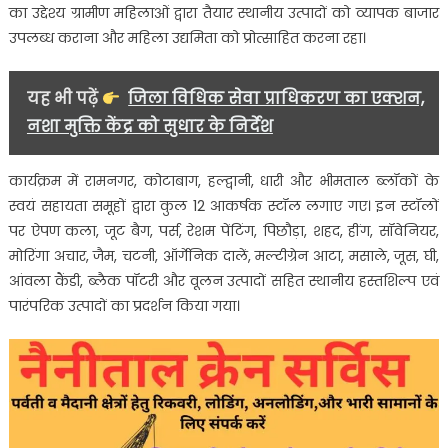
खींचा
का उद्देश्य ग्रामीण महिलाओं द्वारा तैयार स्थानीय उत्पादों को व्यापक बाजार
ध्यान
उपलब्ध कराना और महिला उद्यमिता को प्रोत्साहित करना रहा।
यह भी पढ़ें
जिला विधिक सेवा प्राधिकरण का एक्शन,
नशा मुक्ति केंद्र को सुधार के निर्देश
कार्यक्रम में रामनगर, कोटाबाग, हल्द्वानी, धारी और भीमताल ब्लॉकों के
स्वयं सहायता समूहों द्वारा कुल 12 आकर्षक स्टॉल लगाए गए। इन स्टॉलों
पर ऐपण कला, जूट बैग, पर्स, रेशम पेंटिंग, पिछौड़ा, शहद, हींग, सॉवेनियर,
मोरिंगा अचार, जैम, चटनी, ऑर्गेनिक दालें, मल्टीग्रेन आटा, मसाले, जूस, घी,
आंवला कैंडी, ब्लैक पॉटरी और वूलन उत्पादों सहित स्थानीय हस्तशिल्प एवं
पारंपरिक उत्पादों का प्रदर्शन किया गया।