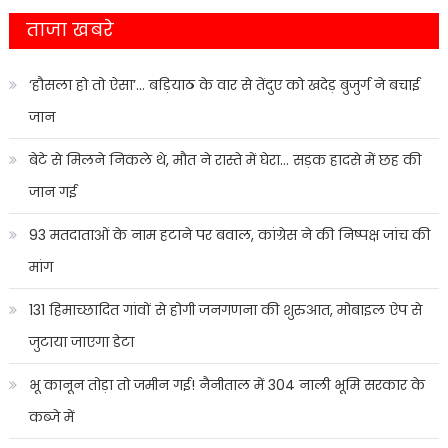
ताजा खबरे
‘हौसला हो तो ऐसा’… बड़ियाठ के वार से तेंदुए को खदेड़ बुजुर्ग ने बचाई
जान
बेटे से मिलने निकले थे, मौत ने रास्ते में घेरा… सड़क हादसे में छह की
जान गई
93 मतदाताओं के नाम हटाने पर बवाल, कांग्रेस ने की निष्पक्ष जांच की
मांग
131 हिमाच्छादित गांवों से होगी जनगणना की शुरुआत, मोबाइल ऐप से
जुटाया जाएगा डेटा
भू कानून तोड़ा तो जमीन गई! नैनीताल में 304 नाली भूमि सरकार के
कब्जे में