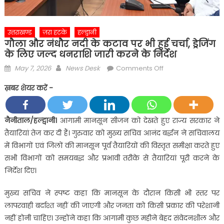
उत्तराखण्ड
ज़रा हटके
हल्द्वानी
गौला और नंधौर नदी के कटाव पर भी हुई चर्चा, ड्रेजिंग
के लिए जल्द धनराशि जारी करने के निर्देश
Posted
Author
on
May 7, 2026
News Desk
Comments Off
on
गौला
ख़बर शेयर करें -
और
नंधौर
नदी
नैनीताल/हल्द्वानी।
आगामी मानसून सीजन को देखते हुए राज्य सरकार ने
के
तैयारियां तेज कर दी हैं। गुरुवार को मुख्य सचिव आनंद बर्द्धन ने सचिवालय
कटाव
में विभागों एवं जिलों की मानसून पूर्व तैयारियों की विस्तृत समीक्षा करते हुए
पर
सभी विभागों को समयबद्ध और प्रभावी तरीके से तैयारियां पूरी करने के
भी
निर्देश दिए।
हुई
चर्चा,
मुख्य सचिव ने स्पष्ट कहा कि मानसून के दौरान किसी भी स्तर पर
ड्रेजिंग
लापरवाही बर्दाश्त नहीं की जाएगी और जनता को किसी प्रकार की परेशानी
के
लिए
नहीं होनी चाहिए। उन्होंने कहा कि आगामी कुछ महीने बेहद संवेदनशील और