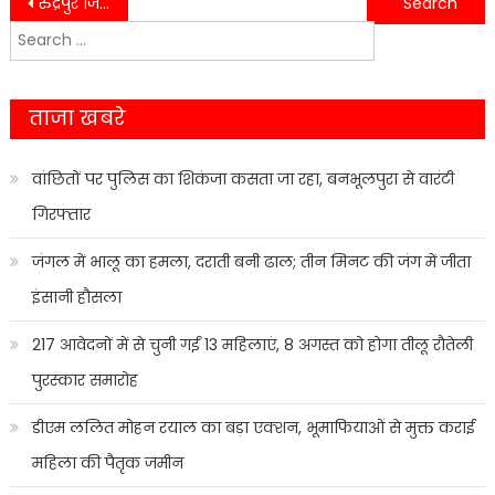
Post
रुद्रपुर जिला अस्पताल में ऑक्सीजन और उपचार में लापरवाही का आरोप, परिजनों में आक्रोश
नैनीताल में SHG उत्पादों की चमक, बायर-सेलर मीट में स्थानीय हुनर ने खींचा ध्यान
Search
navigation
for:
ताजा खबरे
वांछितों पर पुलिस का शिकंजा कसता जा रहा, बनभूलपुरा से वारंटी
गिरफ्तार
जंगल में भालू का हमला, दराती बनी ढाल; तीन मिनट की जंग में जीता
इंसानी हौसला
217 आवेदनों में से चुनी गईं 13 महिलाएं, 8 अगस्त को होगा तीलू रौतेली
पुरस्कार समारोह
डीएम ललित मोहन रयाल का बड़ा एक्शन, भूमाफियाओं से मुक्त कराई
महिला की पैतृक जमीन