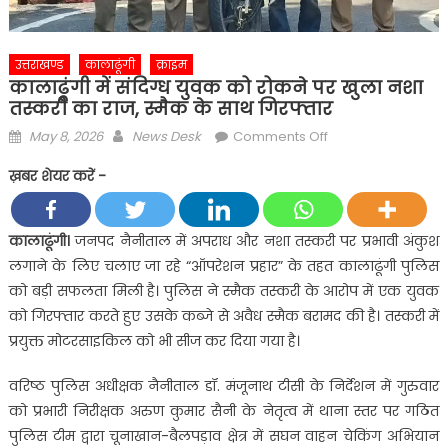
उत्तराखण्ड
कालाढूंगी
क्राइम
कालाढूंगी में संदिग्ध युवक को रोकने पर खुला नशा
तस्करी का राज, स्मैक के साथ गिरफ्तार
Posted
Author
on
May 8, 2026
News Desk
Comments Off
on
कालाढूंगी
ख़बर शेयर करें -
में
संदिग्ध
युवक
कालाढूंगी।
जनपद नैनीताल में अपराध और नशा तस्करी पर प्रभावी अंकुश
को
लगाने के लिए चलाए जा रहे “ऑपरेशन प्रहार” के तहत कालाढूंगी पुलिस
रोकने
को बड़ी सफलता मिली है। पुलिस ने स्मैक तस्करी के आरोप में एक युवक
पर
को गिरफ्तार करते हुए उसके कब्जे से अवैध स्मैक बरामद की है। तस्करी में
खुला
प्रयुक्त मोटरसाइकिल को भी सीज कर दिया गया है।
नशा
तस्करी
वरिष्ठ पुलिस अधीक्षक नैनीताल डॉ. मंजूनाथ टीसी के निर्देशन में गुरुवार
का
को प्रभारी निरीक्षक अरुण कुमार सैनी के नेतृत्व में थाना स्तर पर गठित
राज,
स्मैक
पुलिस टीम द्वारा चूनाखान-बैलपड़ाव क्षेत्र में सघन वाहन चेकिंग अभियान