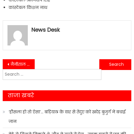
कांस्टेबल अमनदीप सिंह
कांस्टेबल किशन नाथ
News Desk
Post
नैनीताल में SHG उत्पादों की चमक, बायर-सेलर मीट में स्थानीय हुनर ने खींचा ध्यान
हल्द्वानी से पहाड़ जाने वालों के लिए जरूरी खबर,वीकेंड पर ट्रैफिक व्यवस्था में बड़ा बदलाव
Search
navigation
for:
ताजा खबरे
‘हौसला हो तो ऐसा’… बड़ियाठ के वार से तेंदुए को खदेड़ बुजुर्ग ने बचाई
जान