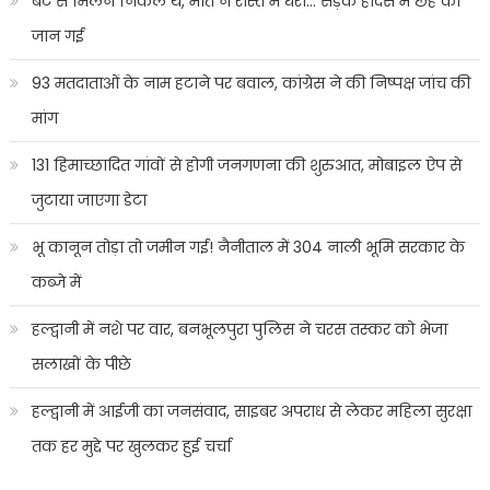
बेटे से मिलने निकले थे, मौत ने रास्ते में घेरा… सड़क हादसे में छह की
जान गई
93 मतदाताओं के नाम हटाने पर बवाल, कांग्रेस ने की निष्पक्ष जांच की
मांग
131 हिमाच्छादित गांवों से होगी जनगणना की शुरुआत, मोबाइल ऐप से
जुटाया जाएगा डेटा
भू कानून तोड़ा तो जमीन गई! नैनीताल में 304 नाली भूमि सरकार के
कब्जे में
हल्द्वानी में नशे पर वार, बनभूलपुरा पुलिस ने चरस तस्कर को भेजा
सलाखों के पीछे
हल्द्वानी में आईजी का जनसंवाद, साइबर अपराध से लेकर महिला सुरक्षा
तक हर मुद्दे पर खुलकर हुई चर्चा