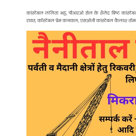
कांस्टेबल ललिता भट्ट, पीआरओ सेल के शैलेंद्र बिष्ट कांस्टे
रावत, कॉस्टेबल प्रेम कनवाल, एसओजी कांस्टेबल कैलाश तोमक्