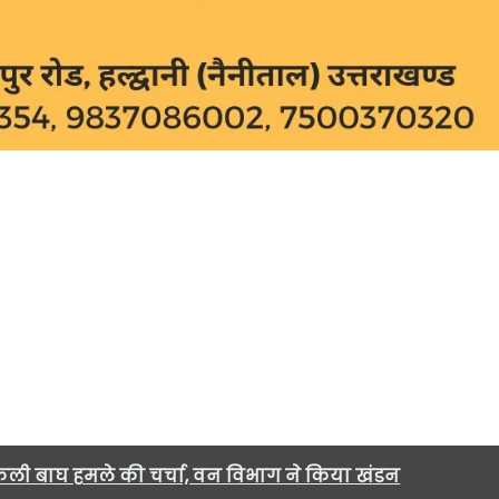
ली बाघ हमले की चर्चा, वन विभाग ने किया खंडन