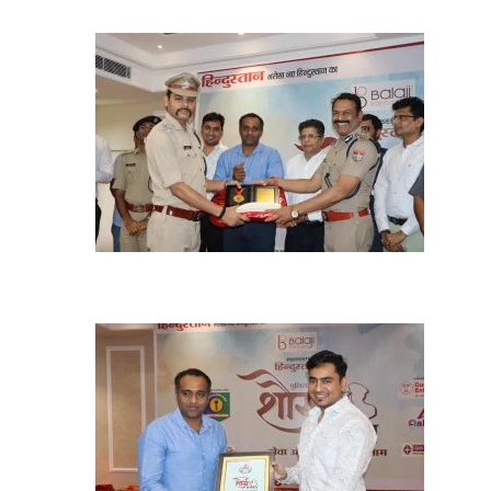
में
आयोजि
किया
गया
शौर्य
सम्मान
समारो