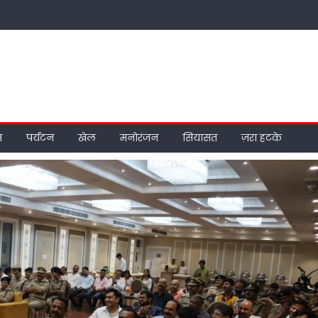
म
पर्यटन
खेल
मनोरंजन
सियासत
ज़रा हटके