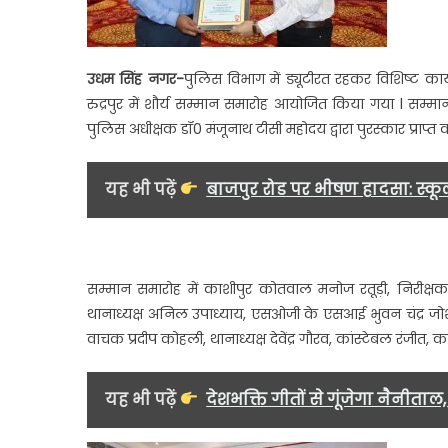
उधम सिंह नगर-
पुलिस विभाग में ड्यूटीरत रहकर विशिष्ट कार्
रुद्रपुर में शौर्य सम्मान समारोह आयोजित किया गया l सम्मा
पुलिस अधीक्षक डॉ0 मंजूनाथ टीसी महोदय द्वारा पुरस्कार प्राप्
यह भी पढ़ें
बाजपुर रोड पर भीषण हादसा: स्कूल
सम्मान समारोह में काशीपुर कोतवाल मनोज रतूड़ी, निरीक्षक
थानाध्यक्ष अनिल उपाध्याय, एसओजी के एसआई भुवन चंद्र ज
वाचक प्रदीप कोहली, थानाध्यक्ष देवेंद्र गौरव, कांस्टेबल रंजीत, 
यह भी पढ़ें
देशभक्ति गीतों से गूंजेगा नैनीत