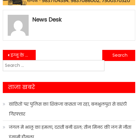
News Desk
Post
इग्नू के लिये ऐतिहासिक अवसर 37 वें स्थापना दिवस पर इग्नू के डाक टिकट का हुआ लोकार्पण…..
भाजपा युवा मोर्चा मंडल अध्यक्ष का नगर पंचायत के खिलाफ अनिश्चितकालीन धरना प्रदर्शन जारी….
Search
navigation
for:
ताजा खबरे
वांछितों पर पुलिस का शिकंजा कसता जा रहा, बनभूलपुरा से वारंटी
गिरफ्तार
जंगल में भालू का हमला, दराती बनी ढाल; तीन मिनट की जंग में जीता
इंसानी हौसला