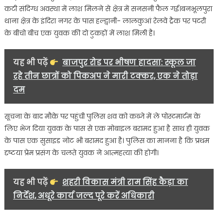
अज्ञात
कटी संदिग्ध अवस्था में लाश मिलने से क्षेत्र में सनसनी फैल गई।बनभूलपुरा
युवक
थाना क्षेत्र के इंदिरा नगर के पास हल्द्वानी- लालकुआं रेलवे ट्रैक पर पटरी
की
के बीचो बीच एक युवक की दो टुकड़ों में लाश मिली है।
दो
हिस्सों
में
यह भी पढ़ें
बाजपुर रोड पर भीषण हादसा: स्कूल जा
कटी
रहे तीन छात्रों को पिकअप ने मारी टक्कर, एक ने तोड़ा
लाश
दम
मिलने
से
मची
सूचना के बाद मौके पर पहुंची पुलिस शव को कब्जे में ले पोस्टमार्टम के
सनसनी……
लिए भेज दिया युवक के पास से एक मोबाइल बरामद हुआ है साथ ही युवक
के पास एक सुसाइड नोट भी बरामद हुआ है। पुलिस का मानना है कि प्रथम
दृष्टया प्रेम प्रसंग के चलते युवक ने आत्महत्या की होगी।
यह भी पढ़ें
शहरी विकास मंत्री राम सिंह कैड़ा का
निर्देश, अधूरे कार्य जल्द पूरे करें अधिकारी