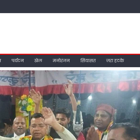
म
पर्यटन
खेल
मनोरंजन
सियासत
ज़रा हटके