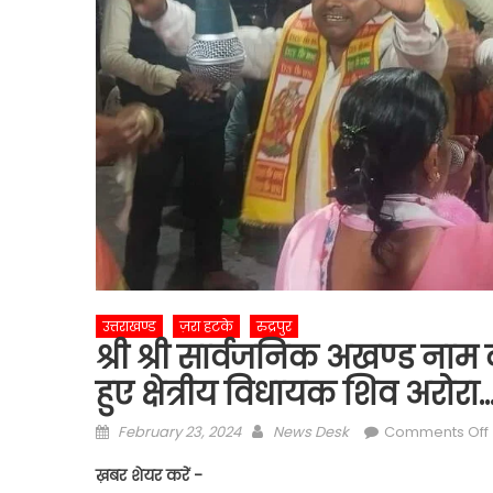
उत्तराखण्ड
ज़रा हटके
रुद्रपुर
श्री श्री सार्वजनिक अखण्ड नाम 
हुए क्षेत्रीय विधायक शिव अरोरा…
Posted
Author
February 23, 2024
News Desk
Comments Off
on
श
ख़बर शेयर करें -
श