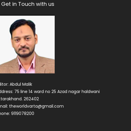
Get in Touch with us
itor: Abdul Malik
ddress: 75 line 14 ward no 25 Azad nagar haldwani
ttarakhand. 262402
mail: theworldvarta@gmail.com
hone: 9119078200