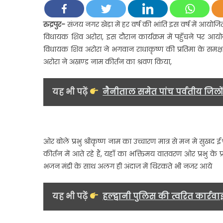
रुद्रपुर-
संजय नगर खेड़ा में हर वर्ष की भांति इस वर्ष में आयोजित श
विधायक शिव अरोरा, इस दौरान कार्यक्रम में पहुँचने पर आयो
विधायक शिव अरोरा ने भगवान राधाकृष्ण की प्रतिमा के समक्ष
म
अरोरा ने अखण्ड नाम कीर्तन का श्रवण किया,
यह भी पढ़ें
नैनीताल समेत पांच पर्वतीय जिलो
म
ह
क
ओर बोले प्रभु श्रीकृष्ण नाम का उच्चारण मात्र से मन मे सुख
कीर्तन में आते रहे हैं, यहाँ का भक्तिमय वातवरण ओर प्रभु के 
भजन मंडी के साथ अलग ही अंदाज़ में थिरकते भी नजर आये
यह भी पढ़ें
हल्द्वानी पुलिस की त्वरित कार्रव