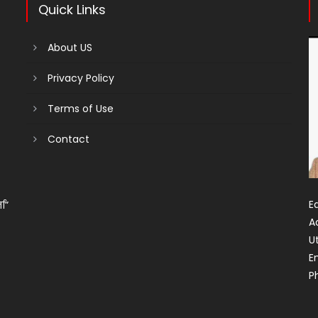
Quick Links
About US
Privacy Policy
Terms of Use
Contact
Ed
ता”
A
U
E
P