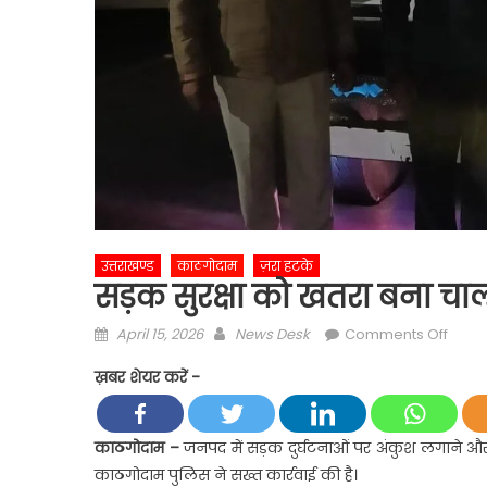
उत्तराखण्ड
काठगोदाम
ज़रा हटके
सड़क सुरक्षा को खतरा बना चाल
Posted
Author
on
April 15, 2026
News Desk
Comments Off
on
सड़क
ख़बर शेयर करें -
सुरक्षा
को
खतरा
काठगोदाम –
जनपद में सड़क दुर्घटनाओं पर अंकुश लगाने और
बना
काठगोदाम पुलिस ने सख्त कार्रवाई की है।
चालक