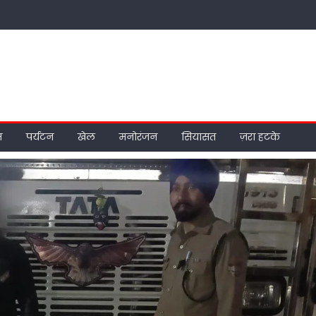
म
पर्यटन
खेल
मनोरंजन
सियासत
ज़रा हटके