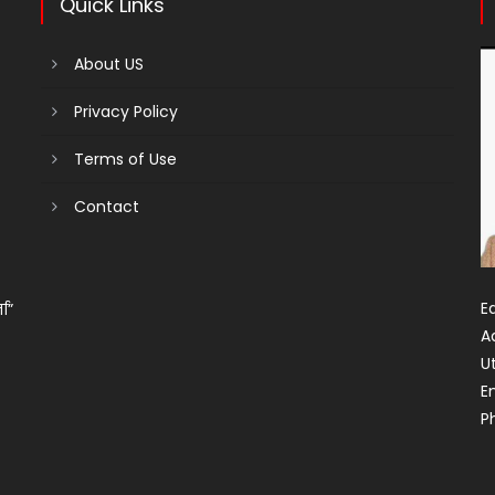
Quick Links
About US
Privacy Policy
Terms of Use
Contact
Ed
ता”
A
U
E
P