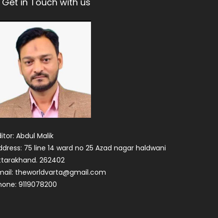
Get in Touch with us
itor: Abdul Malik
ddress: 75 line 14 ward no 25 Azad nagar haldwani
ttarakhand. 262402
mail: theworldvarta@gmail.com
hone: 9119078200