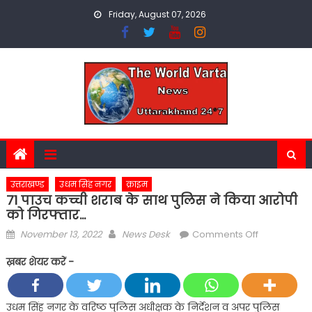
Skip
Friday, August 07, 2026
to
content
उत्तराखण्ड
उधम सिंह नगर
क्राइम
71 पाउच कच्ची शराब के साथ पुलिस ने किया आरोपी
को गिरफ्तार…
Posted
Author
on
November 13, 2022
News Desk
Comments Off
on
71
ख़बर शेयर करें -
पाउच
कच्ची
शराब
उधम सिंह नगर के वरिष्ठ पुलिस अधीक्षक के निर्देशन व अपर पुलिस