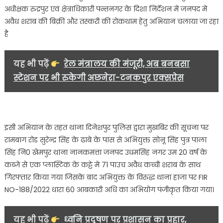
के
अधीक्षक रुद्रपुर एवं क्षेत्राधिकारी पन्तनगर के दिशा निर्देशन में जनपद में
साथ
अवैध शराब की बिक्री और तस्करी की रोकथाम हेतु अभियान चलाया जा रहा
पुलिस
है
ने
किया
आरोपी
यह भी पढ़ें
रेल मंत्रालय की मंजूरी, अब बनबसा
को
स्टेशन पर भी रुकेगी अछनेरा-टनकपुर एक्सप्रेस
गिरफ्तार…
इसी अभियान के तहत थाना दिनेशपुर पुलिस द्वारा मुखबिर की सूचना पर
रामबाग रोड सुरेन्द्र सिंह के ढाबे के पास से अभियुक्त सोनू सिंह पुत्र पाला
सिंह नि0 खेमपुर थाना नानकमत्ता जनपद उधमसिंह नगर उम 20 वर्ष के
कब्जे से एक प्लास्टिक के कट्टे मे 71 पाउच अवैध कच्ची शराब के साथ
गिरफ्तार किया गया जिसके बाद अभियुक्त के विरुद्ध थाना हाजा पर FIR
NO-188/2022 धारा 60 आबकारी अधि का अभियोग पंजीकृत किया गया।
यह भी पढ़ें
ध्वनि प्रदूषण पर प्रशासन का प्रहार,