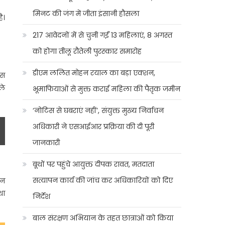
मिनट की जंग में जीता इंसानी हौसला
ै।
217 आवेदनों में से चुनी गईं 13 महिलाएं, 8 अगस्त
को होगा तीलू रौतेली पुरस्कार समारोह
डीएम ललित मोहन रयाल का बड़ा एक्शन,
इस
ले
भूमाफियाओं से मुक्त कराई महिला की पैतृक जमीन
‘नोटिस से घबराएं नहीं’, संयुक्त मुख्य निर्वाचन
अधिकारी ने एसआईआर प्रक्रिया की दी पूरी
जानकारी
बूथों पर पहुंचे आयुक्त दीपक रावत, मतदाता
सत्यापन कार्य की जांच कर अधिकारियों को दिए
ान
था
निर्देश
बाल संरक्षण अभियान के तहत छात्राओं को किया