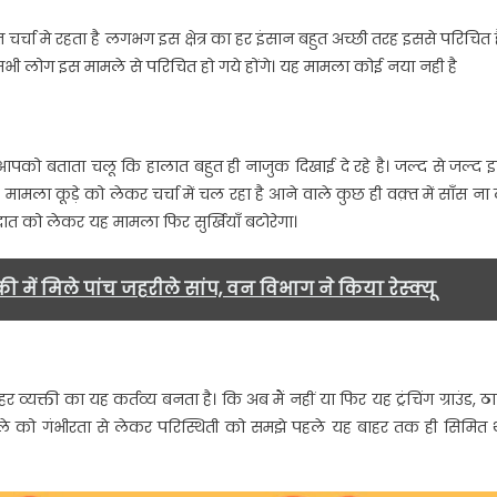
से
र्चा मे रहता है लगभग इस क्षेत्र का हर इंसान बहुत अच्छी तरह इससे परिचित ह
जा
सभी लोग इस मामले से परिचित हो गये होंगे। यह मामला कोई नया नही है
रही
है
लोगो
की
को बताता चलू कि हालात बहुत ही नाजुक दिखाई दे रहे है। जल्द से जल्द 
जान,
ला कूड़े को लेकर चर्चा में चल रहा है आने वाले कुछ ही वक़्त में साँस ना 
स्थिति
ात को लेकर यह मामला फिर सुर्खियाँ बटोरेगा।
देख
कर
लिया
ी में मिले पांच जहरीले सांप, वन विभाग ने किया रेस्क्यू
जा
सकता
है
जायज़ा-
र व्यक्ती का यह कर्तव्य बनता है। कि अब मैं नहीं या फिर यह ट्रंचिंग ग्राउंड, ठ
आरिश….
इस मामले को गंभीरता से लेकर परिस्थिती को समझे पहले यह बाहर तक ही सिमित 