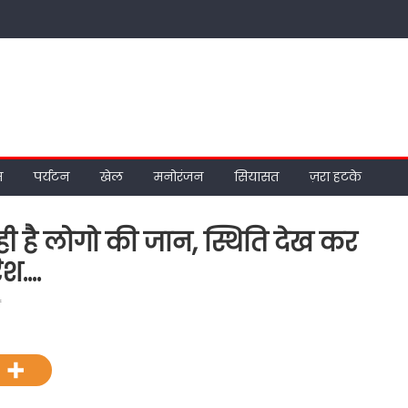
म
पर्यटन
खेल
मनोरंजन
सियासत
ज़रा हटके
जा रही है लोगो की जान, स्थिति देख कर
िश….
on
f
ट्रंचिंग
ग्राउंड
से
उठते
धुएँ