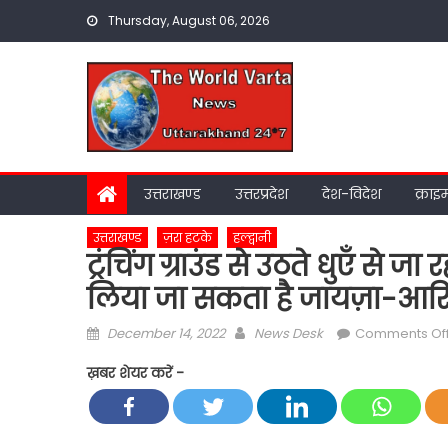
Skip
Thursday, August 06, 2026
to
content
उत्तराखण्ड
उत्तरप्रदेश
देश-विदेश
क्राइ
उत्तराखण्ड
ज़रा हटके
हल्द्वानी
ट्रंचिंग ग्राउंड से उठते धुएँ से 
लिया जा सकता है जायज़ा-आर
Posted
Author
December 14, 2022
News Desk
Comments Of
on
ख़बर शेयर करें -