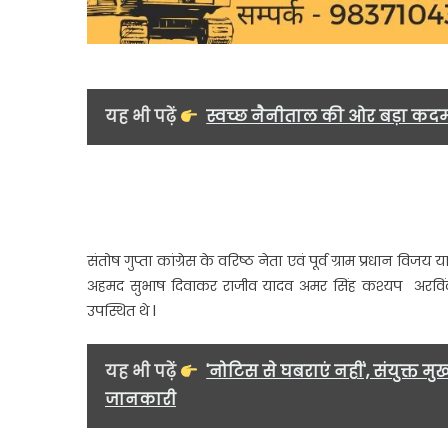
यह भी पढ़ें
स्वच्छ नैनीताल की ओर बड़ा कद
संतोष गुप्ता कांग्रेस के वरिष्ठ नेता एवं पूर्व ग्राम प्रधान व
अहमद सुभाष दिवाकर राजीव यादव अमर सिंह कश्यप अरविंद सक्
उपस्थित थे l
यह भी पढ़ें
'नोटिस से घबराएं नहीं', संयुक्त 
जानकारी