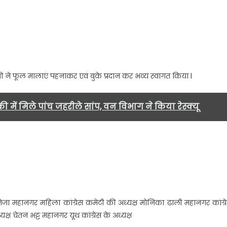
र
्तराखंड
रदेश
े
ंग्रेस
ार्यकर्ताओ
यकर्ताओं ने फूल मालाएं पहनाकर एवं बुके प्रदान कर भव्य स्वागत किया l
े
के
रदान
ी में मिले पांच जहरीले सांप, वन विभाग ने किया रेस्क्यू
र
िया
व्य
्वागत…
जा महानगर महिला कांग्रेस कमेटी की अध्यक्ष मोनिका ढाली महानगर कांग्र
ष चेतन भट्ट महानगर यूथ कांग्रेस के अध्यक्ष