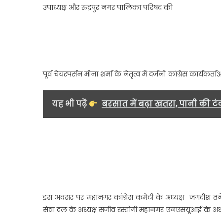
उपाध्यक्ष और रुद्रपुर नगर पालिका परिषद की
प
उत
प्
क
का
क
पूर्व चेयरपर्सन मीना शर्मा के नेतृत्व में दर्जनों कांग्रेस कार्
न
बु
प्
यह भी पढ़ें
बरसात में बढ़ा खतरा, पानी की टंक
क
क
भ
स
इस अवसर पर महानगर कांग्रेस कमेटी के अध्यक्ष जगदीश तने
सेवा दल के अध्यक्ष संजीव रस्तोगी महानगर एनएसयूआई के अध्यक्