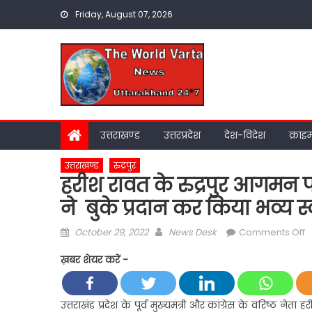
Skip
Friday, August 07, 2026
to
content
उत्तराखण्ड
उत्तरप्रदेश
देश-विदेश
क्राइ
उत्तराखण्ड
रुद्रपुर
हरीश रावत के रुद्रपुर आगमन पर 
ने बुके प्रदान कर किया भव्य स
Posted
Author
o
October 29, 2022
News Desk
Comments Off
on
ह
ख़बर शेयर करें -
र
क
रु
उत्तराखंड प्रदेश के पूर्व मुख्यमंत्री और कांग्रेस के वरिष्ठ ने
आ