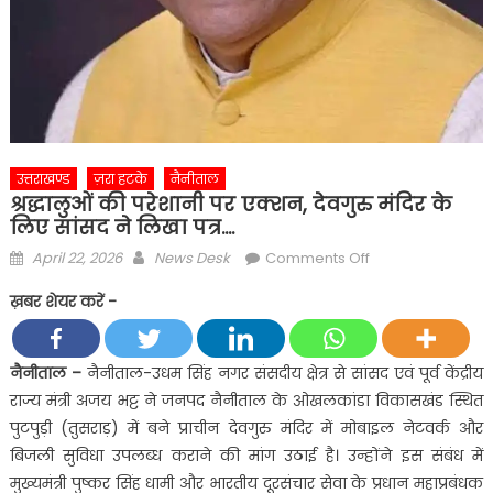
उत्तराखण्ड
ज़रा हटके
नैनीताल
श्रद्धालुओं की परेशानी पर एक्शन, देवगुरु मंदिर के
लिए सांसद ने लिखा पत्र….
Posted
Author
on
April 22, 2026
News Desk
Comments Off
on
श्रद्धालुओं
ख़बर शेयर करें -
की
परेशानी
पर
नैनीताल –
नैनीताल-उधम सिंह नगर संसदीय क्षेत्र से सांसद एवं पूर्व केंद्रीय
एक्शन,
राज्य मंत्री अजय भट्ट ने जनपद नैनीताल के ओखलकांडा विकासखंड स्थित
देवगुरु
पुटपुड़ी (तुसराड़) में बने प्राचीन देवगुरु मंदिर में मोबाइल नेटवर्क और
मंदिर
बिजली सुविधा उपलब्ध कराने की मांग उठाई है। उन्होंने इस संबंध में
के
मुख्यमंत्री पुष्कर सिंह धामी और भारतीय दूरसंचार सेवा के प्रधान महाप्रबंधक
लिए