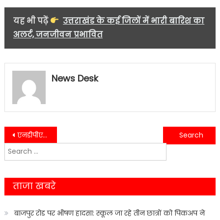
यह भी पढ़ें
उत्तराखंड के कई जिलों में भारी बारिश का
अलर्ट, जनजीवन प्रभावित
News Desk
Post
एनडीपीएस और पॉक्सो एक्ट पर छात्रों को किया गया जागरूक….
देहरादून में फिर चला अतिक्रमण विरोधी अभियान, सड़क से हटाया कब्जा
Search
navigation
for:
ताजा खबरे
बाजपुर रोड पर भीषण हादसा: स्कूल जा रहे तीन छात्रों को पिकअप ने