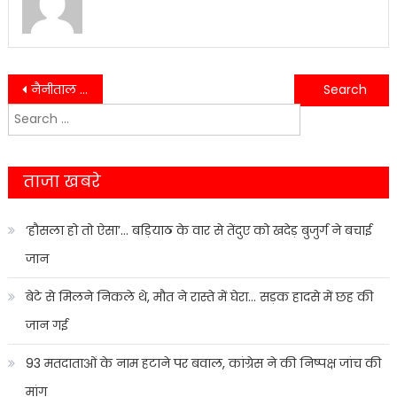
Post
नैनीताल के खेल प्रशिक्षकों ने ध्रुव रौतेला का जताया आभार….
श्रद्धालुओं की परेशानी पर एक्शन, देवगुरु मंदिर के लिए सांसद ने लिखा पत्र….
Search
navigation
for:
ताजा खबरे
‘हौसला हो तो ऐसा’… बड़ियाठ के वार से तेंदुए को खदेड़ बुजुर्ग ने बचाई
जान
बेटे से मिलने निकले थे, मौत ने रास्ते में घेरा… सड़क हादसे में छह की
जान गई
93 मतदाताओं के नाम हटाने पर बवाल, कांग्रेस ने की निष्पक्ष जांच की
मांग