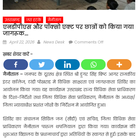
उत्तराखण्ड
ज़रा हटके
नैनीताल
एनडीपीएस और पॉक्सो एक्ट पर छात्रों को किया गया
जागरूक….
Posted
Author
on
April 22, 2026
News Desk
Comments Off
on
एनडीपीएस
ख़बर शेयर करें -
और
पॉक्सो
एक्ट
नैनीताल –
जनपद के दूरस्थ क्षेत्र स्थित श्री डूंगर सिंह बिष्ट आगर राजकीय
पर
इंटर कॉलेज, टांडी पोखराड में विधिक साक्षरता एवं जागरूकता शिविर का
छात्रों
आयोजन किया गया। यह कार्यक्रम उत्तराखंड राज्य विधिक सेवा प्राधिकरण
को
के दिशा-निर्देशों तथा जिला विधिक सेवा प्राधिकरण, नैनीताल के अध्यक्ष/
किया
जिला न्यायाधीश प्रशांत जोशी के निर्देशन में आयोजित हुआ।
गया
जागरूक….
शिविर का संचालन सिविल जज (सीडी) एवं सचिव, जिला विधिक सेवा
प्राधिकरण नैनीताल पारुल थपलियाल द्वारा किया गया। कार्यक्रम की
शुरुआत विद्यालय के प्रधानाचार्य द्वारा अतिथियों के स्वागत से हुई। इसके बाद