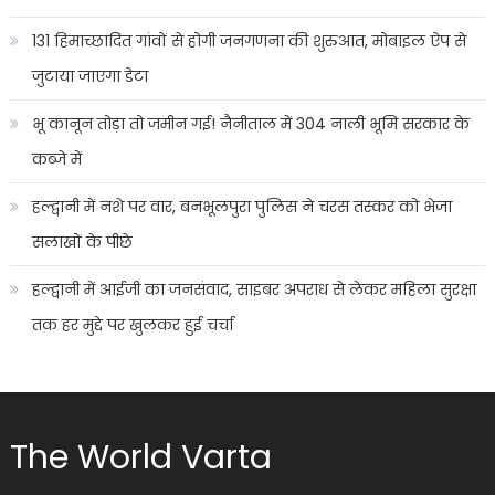
131 हिमाच्छादित गांवों से होगी जनगणना की शुरुआत, मोबाइल ऐप से
जुटाया जाएगा डेटा
भू कानून तोड़ा तो जमीन गई! नैनीताल में 304 नाली भूमि सरकार के
कब्जे में
हल्द्वानी में नशे पर वार, बनभूलपुरा पुलिस ने चरस तस्कर को भेजा
सलाखों के पीछे
हल्द्वानी में आईजी का जनसंवाद, साइबर अपराध से लेकर महिला सुरक्षा
तक हर मुद्दे पर खुलकर हुई चर्चा
The World Varta