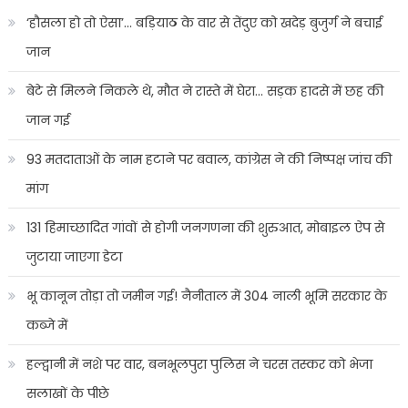
‘हौसला हो तो ऐसा’… बड़ियाठ के वार से तेंदुए को खदेड़ बुजुर्ग ने बचाई
जान
बेटे से मिलने निकले थे, मौत ने रास्ते में घेरा… सड़क हादसे में छह की
जान गई
93 मतदाताओं के नाम हटाने पर बवाल, कांग्रेस ने की निष्पक्ष जांच की
मांग
131 हिमाच्छादित गांवों से होगी जनगणना की शुरुआत, मोबाइल ऐप से
जुटाया जाएगा डेटा
भू कानून तोड़ा तो जमीन गई! नैनीताल में 304 नाली भूमि सरकार के
कब्जे में
हल्द्वानी में नशे पर वार, बनभूलपुरा पुलिस ने चरस तस्कर को भेजा
सलाखों के पीछे