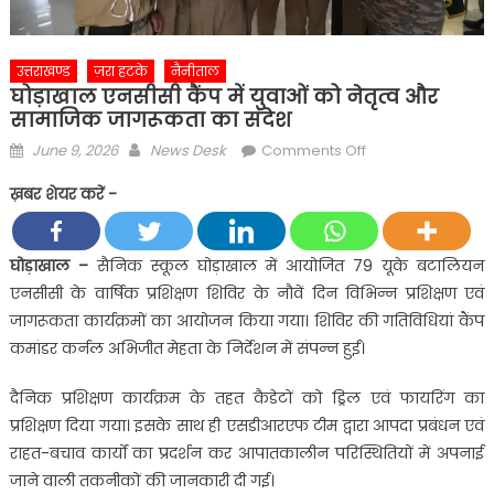
उत्तराखण्ड
ज़रा हटके
नैनीताल
घोड़ाखाल एनसीसी कैंप में युवाओं को नेतृत्व और
सामाजिक जागरूकता का संदेश
Posted
Author
on
June 9, 2026
News Desk
Comments Off
on
घोड़ाखाल
ख़बर शेयर करें -
एनसीसी
कैंप
में
घोड़ाखाल –
सैनिक स्कूल घोड़ाखाल में आयोजित 79 यूके बटालियन
युवाओं
एनसीसी के वार्षिक प्रशिक्षण शिविर के नौवें दिन विभिन्न प्रशिक्षण एवं
को
जागरूकता कार्यक्रमों का आयोजन किया गया। शिविर की गतिविधियां कैंप
नेतृत्व
कमांडर कर्नल अभिजीत मेहता के निर्देशन में संपन्न हुईं।
और
सामाजिक
दैनिक प्रशिक्षण कार्यक्रम के तहत कैडेटों को ड्रिल एवं फायरिंग का
जागरूकता
प्रशिक्षण दिया गया। इसके साथ ही एसडीआरएफ टीम द्वारा आपदा प्रबंधन एवं
का
राहत-बचाव कार्यों का प्रदर्शन कर आपातकालीन परिस्थितियों में अपनाई
संदेश
जाने वाली तकनीकों की जानकारी दी गई।