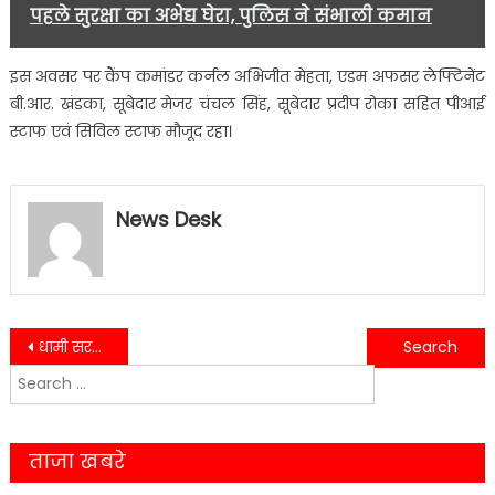
पहले सुरक्षा का अभेद्य घेरा, पुलिस ने संभाली कमान
इस अवसर पर कैंप कमांडर कर्नल अभिजीत मेहता, एडम अफसर लेफ्टिनेंट
बी.आर. खंडका, सूबेदार मेजर चंचल सिंह, सूबेदार प्रदीप रोका सहित पीआई
स्टाफ एवं सिविल स्टाफ मौजूद रहा।
News Desk
Post
धामी सरकार की कौशल विकास पहल रंग लाई, 33 युवाओं को मिला रोजगार का हुनर
राज्यपाल से मिले अकादमी महानिदेशक, प्रशिक्षण गतिविधियों की दी जानकारी
Search
navigation
for:
ताजा खबरे