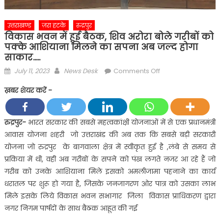
उत्तराखण्ड
ज़रा हटके
रुद्रपुर
विकास भवन में हुई बैठक, शिव अरोरा बोले गरीबों को
पक्के आशियाना मिलने का सपना अब जल्द होगा
साकार…..
Posted
Author
on
July 11, 2023
News Desk
Comments Off
on
विकास
ख़बर शेयर करें -
भवन
में
हुई
रुद्रपुर-
भारत सरकार की सबसे महत्वकांक्षी योजनाओं में से एक प्रधानमंत्री
बैठक,
आवास योजना शहरी जो उत्तराखंड की अब तक कि सबसे बड़ी सरकारी
शिव
योजना जो रुद्रपुर के बागवाला क्षेत्र में स्वीकृत हुई है ,लंबे से समय से
अरोरा
प्रकिया में थी, वही अब गरीबों के सपने को पंख लगते नजर आ रहे हैं जो
बोले
गरीब को उनके आशियाना मिले इसको अमलीजामा पहनाने का कार्य
गरीबों
को
धरातल पर शुरू हो गया है, जिसके जनजागरण ओर पात्र को उसका लाभ
पक्के
मिले इसके लिये विकास भवन सभागार जिला विकास प्राधिकरण द्वारा
आशियाना
नगर निगम पार्षदों के साथ बैठक आहूत की गई
मिलने