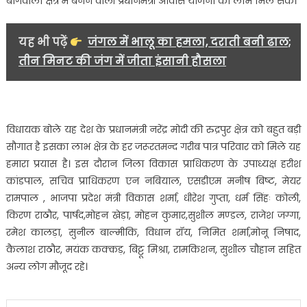
बागवाला क्षेत्र में बनने वाली प्रधानमंत्री आवास योजना का लाभ मिल सके।
यह भी पढ़ें
जंगल में भालू का हमला, दराती बनी ढाल;
तीन मिनट की जंग में जीता इंसानी हौसला
विधायक बोले यह देश के प्रधानमंत्री नरेंद्र मोदी की रुद्रपुर क्षेत्र को बहुत बड़ी
सौगात है इसका लाभ क्षेत्र के हर जरूरतमन्द गरीब पात्र परिवार को मिले यह
हमारा प्रयास है। इस दौरान जिला विकास प्राधिकरण के उपाध्यक्ष हरीश
कांडपाल, सचिव प्राधिकरण एन नबियाल, एसडीएम मनीष बिष्ट, मेयर
रामपाल , भाजपा प्रदेश मंत्री विकास शर्मा, धीरेश गुप्ता, धर्म सिंहः कोली,
किरण राठौर, पार्षद,मोहन खेड़ा, मोहन कुमार,सुशील मण्डल, राजेश जग्गा,
रमेश कालड़ा, सुनील बाल्मीकि, विधान रॉय, निमित शर्मा,मोनू निषाद,
कैलाश राठौर, मयंक कक्कड़, बिट्टू मिश्रा, रामकिशन, सुशील चौहान सहित
अन्य लोग मौजूद रहे।