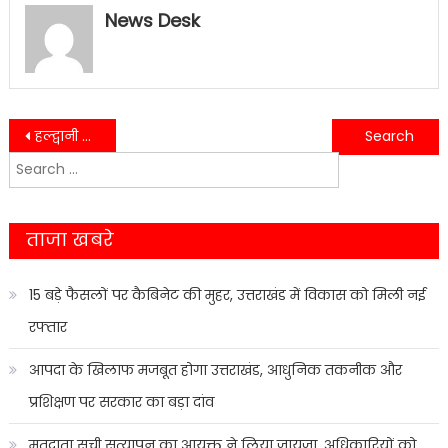
News Desk
Post
हल्द्वानी विधायक सुमित हृदयेश ने अघोषित बेतहाशा बिजली कटौती पर दिया बयान………
भारी बारिश के चलते बढ़ा गौला नदी का जलस्तर,खतरे में पुल और रेलवे ट्रेक
Search
navigation
for:
ताजा खबरे
15 बड़े फैसलों पर कैबिनेट की मुहर, उत्तराखंड में विकास को मिली नई
रफ्तार
आपदा के खिलाफ मजबूत होगा उत्तराखंड, आधुनिक तकनीक और
प्रशिक्षण पर सरकार का बड़ा दांव
मतदाता सूची सत्यापन का आयुक्त ने लिया जायजा, अधिकारियों को