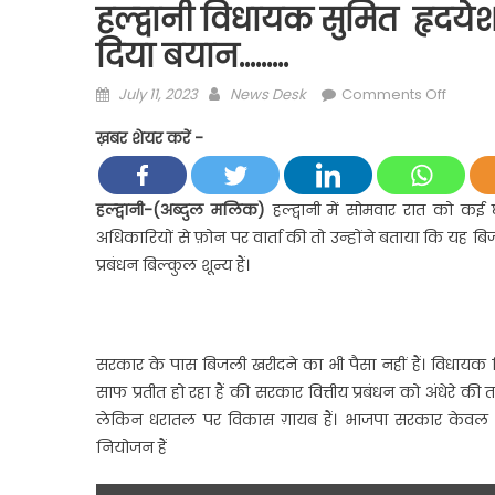
हल्द्वानी विधायक सुमित हृदय
दिया बयान………
Posted
Author
on
July 11, 2023
News Desk
Comments Off
on
हल्द्वानी
ख़बर शेयर करें -
विधाय
सुमित
हृदयेश
हल्द्वानी-(अब्दुल मलिक)
हल्द्वानी में सोमवार रात को क
ने
अधिकारियों से फ़ोन पर वार्ता की तो उन्होंने बताया कि यह बि
अघोषित
प्रबंधन बिल्कुल शून्य हैं।
बेतहाशा
बिजली
कटौती
पर
सरकार के पास बिजली खरीदने का भी पैसा नहीं हैं। विधायक न
दिया
साफ प्रतीत हो रहा हैं की सरकार वित्तीय प्रबंधन को अंधेरे 
बयान…
लेकिन धरातल पर विकास ग़ायब हैं। भाजपा सरकार केवल धा
नियोजन हैं