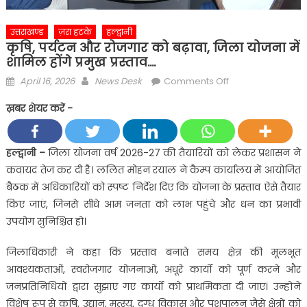
उत्तराखण्ड
ज़रा हटके
हल्द्वानी
कृषि, पर्यटन और रोजगार को बढ़ावा, जिला योजना में
शामिल होंगे प्रमुख प्रस्ताव….
Posted
Author
on
April 16, 2026
News Desk
Comments Off
on
कृषि,
ख़बर शेयर करें -
पर्यटन
और
रोजगार
हल्द्वानी –
जिला योजना वर्ष 2026-27 की तैयारियों को लेकर प्रशासन ने
को
कवायद तेज कर दी है। ललित मोहन रयाल ने कैम्प कार्यालय में आयोजित
बढ़ावा,
बैठक में अधिकारियों को स्पष्ट निर्देश दिए कि योजना के प्रस्ताव ऐसे तैयार
जिला
किए जाएं, जिनसे सीधे आम जनता को लाभ पहुंचे और धन का प्रभावी
योजना
उपयोग सुनिश्चित हो।
में
शामिल
जिलाधिकारी ने कहा कि प्रस्ताव बनाते समय क्षेत्र की मूलभूत
होंगे
आवश्यकताओं, स्वरोजगार योजनाओं, अधूरे कार्यों को पूर्ण करने और
प्रमुख
प्रस्ताव….
जनप्रतिनिधियों द्वारा सुझाए गए कार्यों को प्राथमिकता दी जाए। उन्होंने
विशेष रूप से कृषि, उद्यान, मत्स्य, दुग्ध विकास और पशुपालन जैसे क्षेत्रों को