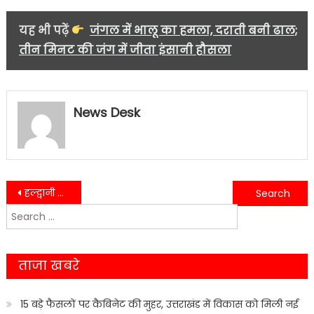
यह भी पढ़ें
जंगल में भालू का हमला, दराती बनी ढाल;
तीन मिनट की जंग में जीता इंसानी हौसला
News Desk
Post
हल्द्वानी में नशे के खिलाफ बड़ा प्रहार, मेडिकल स्टोर से भारी मात्रा में प्रतिबंधित दवाएं बरामद
वारंटियों पर सख्ती: लालकुआं में पुलिस की त्वरित कार्रवाई, एक गिरफ्तार
Search
navigation
for:
ताजा खबरे
15 बड़े फैसलों पर कैबिनेट की मुहर, उत्तराखंड में विकास को मिली नई