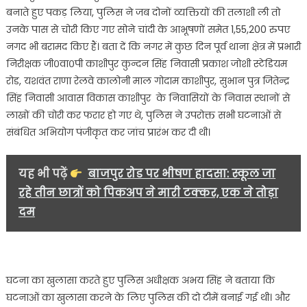
के
बनाते हुए पकड़ लिया, पुलिस ने जब दोनों व्यक्तियों की तलाशी ली तो
माल
उनके पास से चोरी किए गए सोने चांदी के आभूषणों समेत 1,55,200 रुपए
के
नगद भी बरामद किए हैं। बता दें कि नगर में कुछ दिन पूर्व थाना क्षेत्र में प्रभारी
साथ
निरीक्षक जी०वा०पी काशीपुर कुन्दन सिंह निवासी प्रकाश जोशी स्टेडियम
दो
चोरों
रोड, यशवंत राणा रेलवे कालोनी माल गोदाम काशीपुर, सुभान पुत्र जितेन्द्र
को
सिंह निवासी आवास विकास काशीपुर के निवासियों के निवास स्थानों से
किया
लाखों की चोरी कर फरार हो गए थे, पुलिस ने उपरोक्त सभी घटनाओं से
गिरफ्तार…
संबंधित अभियोग पंजीकृत कर जांच प्रारंभ कर दी थी।
यह भी पढ़ें
बाजपुर रोड पर भीषण हादसा: स्कूल जा
रहे तीन छात्रों को पिकअप ने मारी टक्कर, एक ने तोड़ा
दम
घटना का खुलासा करते हुए पुलिस अधीक्षक अभय सिंह ने बताया कि
घटनाओं का खुलासा करने के लिए पुलिस की दो टीमें बनाई गई थी। और