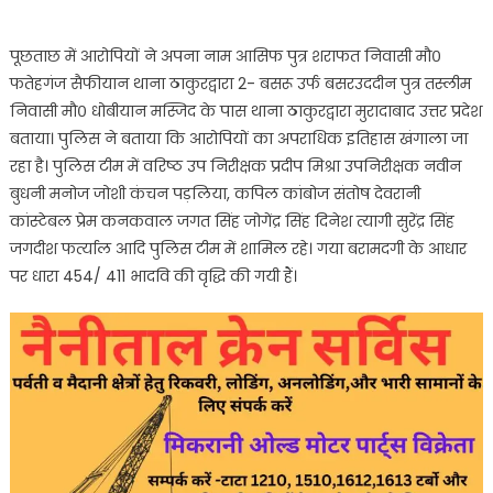
पूछताछ में आरोपियों ने अपना नाम आसिफ पुत्र शराफत निवासी मौ०
फतेहगंज सैफीयान थाना ठाकुरद्वारा 2- बसरू उर्फ बसरउददीन पुत्र तस्लीम
निवासी मौ० धोबीयान मस्जिद के पास थाना ठाकुरद्वारा मुरादाबाद उत्तर प्रदेश
बताया। पुलिस ने बताया कि आरोपियों का अपराधिक इतिहास खंगाला जा
रहा है। पुलिस टीम में वरिष्ठ उप निरीक्षक प्रदीप मिश्रा उपनिरीक्षक नवीन
बुधनी मनोज जोशी कंचन पड़लिया, कपिल कांबोज संतोष देवरानी
कांस्टेबल प्रेम कनकवाल जगत सिंह जोगेंद्र सिंह दिनेश त्यागी सुरेंद्र सिंह
जगदीश फर्त्याल आदि पुलिस टीम में शामिल रहे। गया बरामदगी के आधार
पर धारा 454/ 411 भादवि की वृद्धि की गयी हैं।