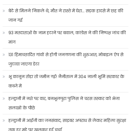
बेटे से मिलने निकले थे, मौत ने रास्ते में घेरा… सड़क हादसे में छह की
जान गई
93 मतदाताओं के नाम हटाने पर बवाल, कांग्रेस ने की निष्पक्ष जांच की
मांग
131 हिमाच्छादित गांवों से होगी जनगणना की शुरुआत, मोबाइल ऐप से
जुटाया जाएगा डेटा
भू कानून तोड़ा तो जमीन गई! नैनीताल में 304 नाली भूमि सरकार के
कब्जे में
हल्द्वानी में नशे पर वार, बनभूलपुरा पुलिस ने चरस तस्कर को भेजा
सलाखों के पीछे
हल्द्वानी में आईजी का जनसंवाद, साइबर अपराध से लेकर महिला सुरक्षा
तक हर मुद्दे पर खुलकर हुई चर्चा