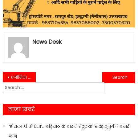
News Desk
Post
एनीमिया मुक्त भारत अभियान के अन्तर्गत, परीक्षण शिविर का आयोजन…
काशीपुर में भाजपा के नवनियुक्त जिलाध्यक्ष गुंजन सुखीजा ने अपना कार्यभार ग्रहण किया…
Search
navigation
for:
ताजा खबरे
‘हौसला हो तो ऐसा’… बड़ियाठ के वार से तेंदुए को खदेड़ बुजुर्ग ने बचाई
जान