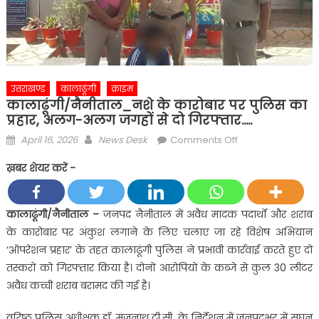
उत्तराखण्ड
कालाढूंगी
क्राइम
कालाढूंगी/नैनीताल_नशे के कारोबार पर पुलिस का
प्रहार, अलग-अलग जगहों से दो गिरफ्तार…..
Posted
Author
on
April 16, 2026
News Desk
Comments Off
on
कालाढूंगी/
ख़बर शेयर करें -
नैनीताल_नशे
के
कारोबार
कालाढूंगी/नैनीताल –
जनपद नैनीताल में अवैध मादक पदार्थों और शराब
पर
के कारोबार पर अंकुश लगाने के लिए चलाए जा रहे विशेष अभियान
पुलिस
‘ऑपरेशन प्रहार’ के तहत कालाढूंगी पुलिस ने प्रभावी कार्रवाई करते हुए दो
का
तस्करों को गिरफ्तार किया है। दोनों आरोपियों के कब्जे से कुल 30 लीटर
प्रहार,
अवैध कच्ची शराब बरामद की गई है।
अलग-
अलग
वरिष्ठ पुलिस अधीक्षक डॉ. मंजूनाथ टी.सी. के निर्देशन में जनपदभर में सघन
जगहों