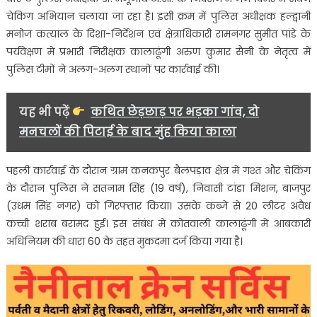
चेकिंग अभियान चलाया जा रहा है। इसी क्रम में पुलिस अधीक्षक हल्द्वानी
से
दो
मनोज कत्याल के दिशा-निर्देशन एवं क्षेत्राधिकारी रामनगर सुमीत पांडे के
गिरफ्तार…..
पर्यवेक्षण में प्रभारी निरीक्षक कालाढूंगी अरुण कुमार सैनी के नेतृत्व में
पुलिस टीमों ने अलग-अलग स्थानों पर कार्रवाई की।
यह भी पढ़ें
कथित छेड़छाड़ पर भड़का गांव, दो
मनचलों की पिटाई के बाद मुंह किया काला
पहली कार्रवाई के दौरान ग्राम कनकपुर बैलपड़ाव क्षेत्र में गश्त और चेकिंग
के दौरान पुलिस ने सतनाम सिंह (19 वर्ष), निवासी टांडा मिशन, बाजपुर
(उधम सिंह नगर) को गिरफ्तार किया। उसके कब्जे से 20 लीटर अवैध
कच्ची शराब बरामद हुई। इस संबंध में कोतवाली कालाढूंगी में आबकारी
अधिनियम की धारा 60 के तहत मुकदमा दर्ज किया गया है।