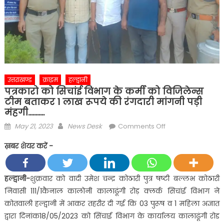
उत्तराखण्ड
क्राइम
हल्द्वानी
पत्रकारो को सिचांई विभाग के कर्मी को विजिलेन्स
टीम बताकर 1 लाख रूपये की रंगदारी मांगनी पड़ी
मंहगी………..
Posted
Author
on
May 21, 2023
News Desk
Comments Off
on
पत्रकारो
ख़बर शेयर करें -
को
सिचांई
विभाग
हल्द्वानी-
शुक्रवार को वादी उमेश चन्द्र कोठारी पुत्र षष्टी बल्लभ कोठारी
के
निवासी 111/1कैनाल कालोनी कालाढूंगी रोड़ क्लर्क सिचांई विभाग ने
कर्मी
कोतवाली हल्द्वानी में आकर तहरीर दी गई कि 03 पुरूष व 1 महिला अज्ञात
को
द्वारा दिनांक18/05/2023 को सिंचाई विभाग के कार्यालय कालाढूंगी रोड
विजिलेन्स