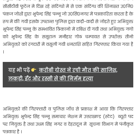
सीसीटीवी फूटेज मे दिख रहे संदिग्धो में से एक संदिग्ध की शिनाख्त उ0नि0
पंकज जोशी द्वारा भूपेन्द्र सिहं पन्नू जो उ0सि0नगर में पत्रकारिता करता है के
रूप में की गयी इसके उपरान्त पुलिस द्वारा कड़ी-कडी से जोड़ते हुए अभियुक्त
भूपेन्द्र सिहं पन्नू के सम्भावित ठिकानो में दबिश दी गयी तथा अभियुक्त गणो
को भूपेन्द्र सिंह के ससूराल मनीहार गोठ चम्पावत से उपरोक्त तीनो
अभियुक्तो को रंगदारी में वसूली गयी धनराशि सहित गिरफ्तार किया गया है
।
यह भी पढ़ें
करीबी दोस्त ने रची मौत की साजिश,
लकड़ी, ईंट और रस्सी से की निर्मम हत्या
अभियुक्तो की गिरफ्तारी व पुलिस जाँच से प्रकाश में आया कि गिरफ्तार
अभियुक्त भूपेन्द्र सिह पन्नू समाचार नेशन में उत्तराखण्ड (स्टेट) ब्यूरो पद
पर नियुक्त है तथा उधम सिह नगर व देहरादून में सूचना विभाग में पंजीकृत
पत्रकार है ।