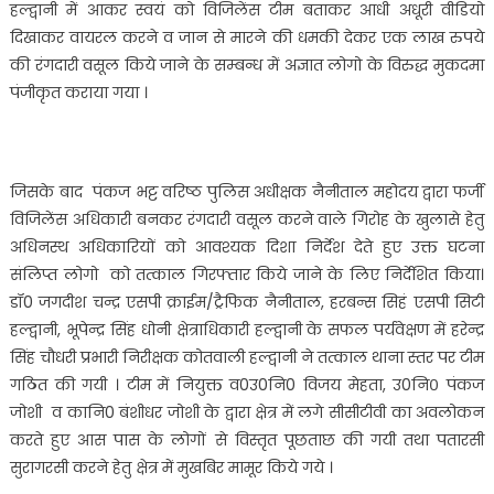
हल्द्वानी में आकर स्वयं को विजिलेंस टीम बताकर आधी अधूरी वीडियो
टीम
बताकर
दिखाकर वायरल करने व जान से मारने की धमकी देकर एक लाख रुपये
1
की रंगदारी वसूल किये जाने के सम्बन्ध में अज्ञात लोगो के विरुद्ध मुकदमा
लाख
पंजीकृत कराया गया ।
रूपये
की
रंगदारी
मांगनी
जिसके बाद पंकज भट्ट वरिष्ठ पुलिस अधीक्षक नैनीताल महोदय द्वारा फर्जी
पड़ी
विजिलेंस अधिकारी बनकर रंगदारी वसूल करने वाले गिरोह के खुलासे हेतु
मंहगी………..
अधिनस्थ अधिकारियों को आवश्यक दिशा निर्देश देते हुए उक्त घटना
संलिप्त लोगो को तत्काल गिरफ्तार किये जाने के लिए निर्देशित किया।
डॉ0 जगदीश चन्द्र एसपी क्राईम/ट्रैफिक नैनीताल, हरबन्स सिहं एसपी सिटी
हल्द्वानी, भूपेन्द्र सिंह धोनी क्षेत्राधिकारी हल्द्वानी के सफल पर्यवेक्षण में हरेन्द्र
सिंह चौधरी प्रभारी निरीक्षक कोतवाली हल्द्वानी ने तत्काल थाना स्तर पर टीम
गठित की गयी । टीम में नियुक्त व0उ0नि0 विजय मेहता, उ0नि० पंकज
जोशी व कानि0 बंशीधर जोशी के द्वारा क्षेत्र में लगे सीसीटीवी का अवलोकन
करते हुए आस पास के लोगों से विस्तृत पूछताछ की गयी तथा पतारसी
सुरागरसी करने हेतु क्षेत्र में मुखबिर मामूर किये गये ।