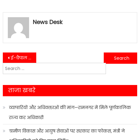
News Desk
Post
ई-चैपाल के माध्यम से मुख्य विकास अधिकारी ने सुनी समस्याएं,ई-चैपाल में दर्ज हुई कुल 21 समस्याएं……
Haldwani-यहाँ कल से चलेगा अतिक्रमण अभियान, आदेश हुवे जारी….
Search
navigation
for:
ताजा खबरे
व्यापारियों और अधिवक्ताओं की मांग—रामनगर में मिले पूर्णकालिक
राज्य कर अधिकारी
ग्रामीण विकास और आयुष सेवाओं पर सरकार का फोकस, मंत्री ने