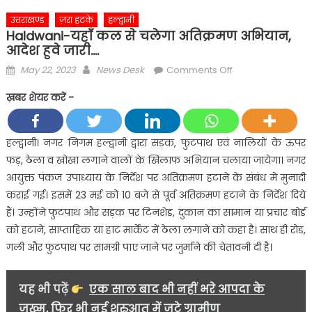
उत्तराखण्ड
ज़रा हटके
हल्द्वानी
Haldwani-यहाँ कल से चलेगा अतिक्रमण अभियान,
आदेश हुवे जारी….
Posted
Author
on
May 22, 2023
News Desk
Comments Off
on
Haldwani-
ख़बर शेयर करें -
यहाँ
कल
से
हल्द्वानी। नगर निगम हल्द्वानी द्वारा सड़क, फुटपाथ एवं नालियों के ऊपर
चलेगा
फड़, ठेला व खोखा लगाने वालों के खिलाफ अभियान चलाया जायेगा। नगर
अतिक्रमण
आयुक्त पंकज उपाध्याय के निर्देश पर अतिक्रमण हटाने के संबंध में मुनादी
अभियान,
कराई गई। इसमें 23 मई को 10 बजे से पूर्व अतिक्रमण हटाने के निर्देश दिये
आदेश
हैं। उन्होंने फुटपाथ और सड़क पर टिनशेड, दुकान का सामान या प्रचार बोर्ड
हुवे
जारी….
को हटाने, साप्ताहिक या हाट मार्केट में ठेला लगाने को कहा है। साथ ही रोड,
गली और फुटपाथ पर सामग्री पाए जाने पर जुर्माने की चेतावनी दी है।
यह भी पढ़ें
एक साल बाद भी नहीं भरे आपदा के
जख्म, फिर भी नई शुरुआत में जुटे ग्रामीण