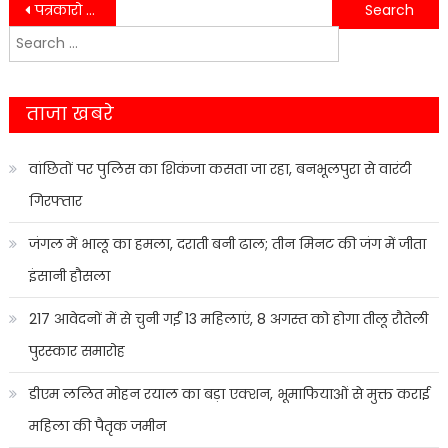
Post
पत्रकारो को सिचांई विभाग के कर्मी को विजिलेन्स टीम बताकर 1 लाख रूपये की रंगदारी मांगनी पड़ी मंहगी………..
अतिक्रमण हटाए जाने के खिलाफ कांग्रेस ने सरकार के खिलाफ हल्ला बोल का किया ऐलान……
Search
navigation
for:
ताजा खबरे
वांछितों पर पुलिस का शिकंजा कसता जा रहा, बनभूलपुरा से वारंटी
गिरफ्तार
जंगल में भालू का हमला, दराती बनी ढाल; तीन मिनट की जंग में जीता
इंसानी हौसला
217 आवेदनों में से चुनी गईं 13 महिलाएं, 8 अगस्त को होगा तीलू रौतेली
पुरस्कार समारोह
डीएम ललित मोहन रयाल का बड़ा एक्शन, भूमाफियाओं से मुक्त कराई
महिला की पैतृक जमीन