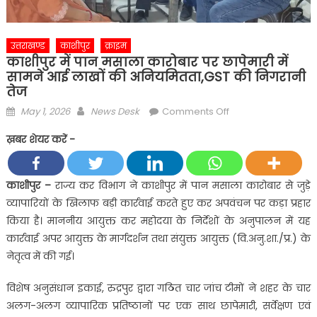
उत्तराखण्ड
काशीपुर
क्राइम
काशीपुर में पान मसाला कारोबार पर छापेमारी में
सामने आई लाखों की अनियमितता,GST की निगरानी
तेज
Posted
Author
on
May 1, 2026
News Desk
Comments Off
on
काशीपुर
ख़बर शेयर करें -
में
पान
मसाला
काशीपुर –
राज्य कर विभाग ने काशीपुर में पान मसाला कारोबार से जुड़े
कारोबार
व्यापारियों के खिलाफ बड़ी कार्रवाई करते हुए कर अपवंचन पर कड़ा प्रहार
पर
किया है। माननीय आयुक्त कर महोदया के निर्देशों के अनुपालन में यह
छापेमारी
कार्रवाई अपर आयुक्त के मार्गदर्शन तथा संयुक्त आयुक्त (वि.अनु.शा./प्र.) के
में
नेतृत्व में की गई।
सामने
आई
विशेष अनुसंधान इकाई, रुद्रपुर द्वारा गठित चार जांच टीमों ने शहर के चार
लाखों
अलग-अलग व्यापारिक प्रतिष्ठानों पर एक साथ छापेमारी, सर्वेक्षण एवं
की