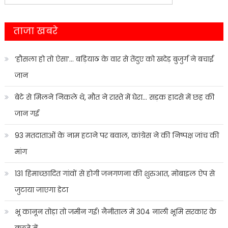
for:
ताजा खबरे
‘हौसला हो तो ऐसा’… बड़ियाठ के वार से तेंदुए को खदेड़ बुजुर्ग ने बचाई
जान
बेटे से मिलने निकले थे, मौत ने रास्ते में घेरा… सड़क हादसे में छह की
जान गई
93 मतदाताओं के नाम हटाने पर बवाल, कांग्रेस ने की निष्पक्ष जांच की
मांग
131 हिमाच्छादित गांवों से होगी जनगणना की शुरुआत, मोबाइल ऐप से
जुटाया जाएगा डेटा
भू कानून तोड़ा तो जमीन गई! नैनीताल में 304 नाली भूमि सरकार के
कब्जे में