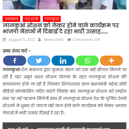
उत्तराखण्ड
ज़रा हटके
लालकुआं
लालकुआं स्टेशन को लेकर होने वाले कार्यक्रम पर
भाजपा नेताओं में दिखाई दे रहा भारी उत्साह……..
Posted
Author
on
August 5, 2023
News Desk
Comments Off
on
लालकुआं
ख़बर शेयर करें -
स्टेशन
को
लेकर
लालकुआं-
रेल मंत्रालय द्वारा कुमाऊं मंडल को एक बड़ी सौगात मिलने जा
होने
रही है यहां अमृत भारत स्टेशन योजना के तहत लालकुआं स्टेशन की
वाले
कायापलट होने जा रही है जिसका शिलान्यास कल प्रधानमंत्री नरेन्द्र मोदी
कार्यक्रम
वीडियो कॉन्फ्रेंसिंग जरिए करेगें जिसके बाद लालकुआं स्टेशन को राष्ट्रीय
पर
स्तर पर नई पहचान मिलेगी साथ ही लालकुआं स्टेशन देश के चुनिंदा रेलवे
भाजपा
नेताओं
स्टेशनों में शुमार हो जाएगा वही कल होने वाले कार्यक्रम को लेकर भाजपा
में
नेताओं में भारी उत्साह दिखाई दे रहा है।
दिखाई
दे