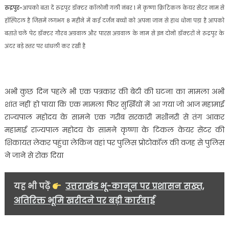
रुद्रपुर-
आपको बता दें रुद्रपुर डॉक्टर कॉलोनी गली नंबर 1 में कृष्णा क्रिटिकल केयर सेंटर नाम से
हॉस्पिटल
हॉस्पिटल है जिसमें लगभग 8 महीने में कई दर्जन बच्चों को अपना जान से हाथ धोना पड़ा है आपको
का
बताते चलें पेट डॉक्टर गौरव अग्रवाल और पारस अग्रवाल के नाम से इन दोनों डॉक्टरों ने रुद्रपुर के
फिर
सामने
अंदर बड़े स्तर पर धांधली कर रखी है
आया
एक
नया
अभी कुछ दिन पहले भी एक पत्रकार की बेटी की घटना का मामला अभी
कारनामा,
शांत नहीं हो पाया कि एक मामला फिर सुर्ख़ियों में आ गया जो आज महामाई
बचाने
राज्यपाल महोदय के सामने एक गरीब सरकारी मशीनरी से तंग आकर
में
लगा
महामाई राज्यपाल महोदय के सामने कृष्णा के टिकल केयर सेंटर की
स्वास्थ्य
शिकायत लेकर पहुंचा लेकिन वहां पर पुलिस प्रोटोकॉल की वजह से पुलिस
विभाग
ने जाने से रोक दिया
….
यह भी पढ़ें
उत्तराखंड भू-कानून पर प्रशासन सख्त,
अतिरिक्त भूमि खरीदने पर बड़ी कार्रवाई