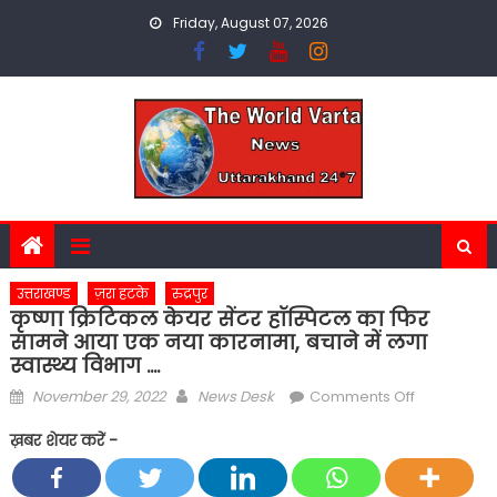
Skip
Friday, August 07, 2026
to
content
उत्तराखण्ड
ज़रा हटके
रुद्रपुर
कृष्णा क्रिटिकल केयर सेंटर हॉस्पिटल का फिर
सामने आया एक नया कारनामा, बचाने में लगा
स्वास्थ्य विभाग ….
Posted
Author
on
November 29, 2022
News Desk
Comments Off
on
कृष्णा
ख़बर शेयर करें -
क्रिटिकल
केयर
सेंटर