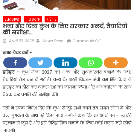
उत्तराखण्ड
ज़रा हटके
हरिद्वार
भव्य और दिव्य कुंभ के लिए सरकार अलर्ट, तैयारियों
की समीक्षा….
Posted
Author
on
April 23, 2026
News Desk
Comments Off
on
भव्य
ख़बर शेयर करें -
और
दिव्य
कुंभ
हरिद्वार
–
कुंभ मेला 2027 को भव्य और सुव्यवस्थित बनाने के लिए
के
तैयारियां तेज कर दी गई हैं। राज्य के शहरी विकास मंत्री राम सिंह कैड़ा ने
लिए
हरिद्वार का दौरा कर व्यवस्थाओं का जायजा लिया और अधिकारियों के साथ
सरकार
बैठक कर प्रगति की समीक्षा की।
अलर्ट,
तैयारियों
मंत्री ने स्पष्ट निर्देश दिए कि कुंभ से जुड़े सभी कार्य तय समय सीमा में और
की
उच्च गुणवत्ता के साथ पूरे किए जाएं। उन्होंने कहा कि यह आयोजन राज्य की
समीक्षा….
पहचान से जुड़ा है और इसे ऐतिहासिक बनाने के लिए कोई कसर नहीं छोड़ी
जाएगी।