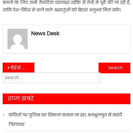
बनाने के लिए सभी तैयारियां चरणबद्ध तरीके से तेजी से पूरी की जा रही हैं,
ताकि देश-विदेश से आने वाले श्रद्धालुओं को बेहतर अनुभव मिल सके।
News Desk
Post
बीईओ कार्यालय में गड़बड़ी उजागर, मुख्य विकास अधिकारी सख्त….
नैनीताल पुलिस का सख्त कदम: कोसी कैफे होमस्टे पर ताला, संचालक पर शिकंजा,लाइसेंस रद्द की संस्तुति
Search
navigation
for:
ताजा खबरे
वांछितों पर पुलिस का शिकंजा कसता जा रहा, बनभूलपुरा से वारंटी
गिरफ्तार