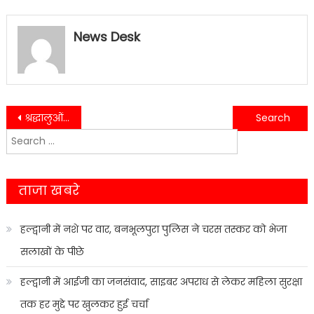
News Desk
Post
श्रद्धालुओं की भीड़ और भक्तिमय कीर्तन ने किया कार्यक्रम यादगार….
त्योहार से पहले प्रशासन अलर्ट, मावा-दूध सहित 16 सैंपल भरे गए….
Search
navigation
for:
ताजा खबरे
हल्द्वानी में नशे पर वार, बनभूलपुरा पुलिस ने चरस तस्कर को भेजा
सलाखों के पीछे
हल्द्वानी में आईजी का जनसंवाद, साइबर अपराध से लेकर महिला सुरक्षा
तक हर मुद्दे पर खुलकर हुई चर्चा