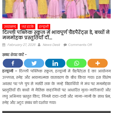
उत्तराखण्ड
ज़रा हटके
हल्द्वानी
दिल्ली पब्लिक स्कूल में भावपूर्ण ग्रैंडपैरेंट्स डे, बच्चों ने
मनमोहक प्रस्तुतियाँ दीं….
Posted
Author
on
February 27, 2026
News Desk
Comments Off
on
दिल्ली
ख़बर शेयर करें -
पब्लिक
स्कूल
में
हल्द्वानी –
दिल्ली पब्लिक स्कूल, हल्द्वानी में ग्रैंडपैरेंट्स डे का आयोजन
भावपूर्ण
उल्लास, स्नेह और भावनात्मक वातावरण के बीच किया गया। इस विशेष
ग्रैंडपैरेंट्स
अवसर पर प्ले ग्रुप से नर्सरी तक के नन्हे विद्यार्थियों ने मंच पर मनमोहक
डे,
प्रस्तुतियाँ दीं। बच्चों ने नैतिक कहानियों पर आधारित नृत्य-नाटिकाएँ और
बच्चों
लघु अभिनय प्रस्तुत किए, जिनमें दादा-दादी और नाना-नानी के साथ प्रेम,
ने
मनमोहक
स्नेह और अटूट संबंध को दर्शाया गया।
प्रस्तुतियाँ