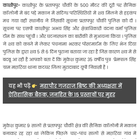
का
काशीपुर-
काशीपुर के प्रतापपुर चौकी के 500 मीटर की दूरी पर सैनिक
शव…..
कॉलोनी में बंद पड़े मकान में संदिग्ध परिस्थितियों में शव मिलने से हड़कंप
मच गया वहीं स्थानीय ने जिसकी सूचना प्रतापपुर चौकी पुलिस को दी ।
सूचना पर एसपी काशीपुर अभय सिंह और क्षेत्राधिकारी वंदना वर्मा पुलिस
टीम के साथ पहुंची । और घटनास्थल का बारीकी से मुआयना किया । पुलिस
ने शव को कब्जे में लेकर पंचनामा भरकर पोस्टमार्टम के लिए भेज दिया
पुलिस के द्वारा शव 5 से 6 दिन पुराना बताया जा रहा है जिस कारण शव में से
बदबू आ रही है आपको बता दें कि मुकेश कुमार 35 वर्षीय पुत्र प्रेमपाल सिंह
ग्राम मछरिया थाना कटघर ज़िला मुरादाबाद यूपी निवासी है ।
यह भी पढ़ें
महापौर गजराज बिष्ट की अध्यक्षता में
ऐतिहासिक बैठक, जनहित के 15 प्रस्तावों पर मुहर
मुकेश कुमार 9 सालों से प्रतापपुर चौकी क्षेत्र की सैनिक कॉलोनी में मकान
बनाकर रह रहा था लेकिन पिछले चार-पांच सालों से मछरिया गांव में