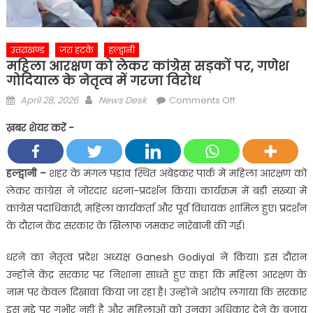
उत्तराखण्ड
ज़रा हटके
हल्द्वानी
महिला आरक्षण को लेकर कांग्रेस सड़कों पर, गणेश
गोदियाल के नेतृत्व में गरजा विरोध
Posted
Author
on
April 28, 2026
News Desk
Comments Off
on
महिला
ख़बर शेयर करें -
आरक्षण
को
लेकर
हल्द्वानी –
शहर के मंगल पड़ाव स्थित अंबेडकर पार्क में महिला आरक्षण को
कांग्रेस
लेकर कांग्रेस ने जोरदार धरना-प्रदर्शन किया। कार्यक्रम में बड़ी संख्या में
सड़कों
कांग्रेस पदाधिकारी, महिला कार्यकर्ता और पूर्व विधायक शामिल हुए। प्रदर्शन
पर,
के दौरान केंद्र सरकार के खिलाफ जमकर नारेबाजी की गई।
गणेश
गोदियाल
धरने का नेतृत्व प्रदेश अध्यक्ष
Ganesh Godiyal
ने किया। इस दौरान
के
उन्होंने केंद्र सरकार पर निशाना साधते हुए कहा कि महिला आरक्षण के
नेतृत्व
नाम पर केवल दिखावा किया जा रहा है। उन्होंने आरोप लगाया कि सरकार
में
गरजा
इस मुद्दे पर गंभीर नहीं है और महिलाओं को उनका अधिकार देने के बजाय