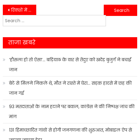
Post
रिक्शों में महिलाओं को बनाती थी शिकार, मथुरा की चोरनी हल्द्वानी में पकड़ी गई
हल्द्वानी_बनभूलपुरा केस में नया मोड़,बनभूलपुरा के लोगों की उम्मीदें अभी बरकरार
Search
navigation
for:
ताजा खबरे
‘हौसला हो तो ऐसा’… बड़ियाठ के वार से तेंदुए को खदेड़ बुजुर्ग ने बचाई
जान
बेटे से मिलने निकले थे, मौत ने रास्ते में घेरा… सड़क हादसे में छह की
जान गई
93 मतदाताओं के नाम हटाने पर बवाल, कांग्रेस ने की निष्पक्ष जांच की
मांग
131 हिमाच्छादित गांवों से होगी जनगणना की शुरुआत, मोबाइल ऐप से