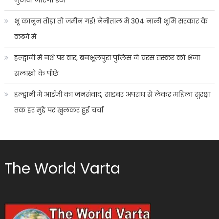
जुटाया जाएगा डेटा
भू कानून तोड़ा तो जमीन गई! नैनीताल में 304 नाली भूमि सरकार के
कब्जे में
हल्द्वानी में नशे पर वार, बनभूलपुरा पुलिस ने चरस तस्कर को भेजा
सलाखों के पीछे
हल्द्वानी में आईजी का जनसंवाद, साइबर अपराध से लेकर महिला सुरक्षा
तक हर मुद्दे पर खुलकर हुई चर्चा
The World Varta