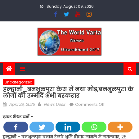
Skip
Sunday, August 09, 2026
to
content
Uncategorized
हल्द्वानी_बनभूलपुरा केस में नया मोड़,बनभूलपुरा के
लोगों की उम्मीदें अभी बरकरार
Posted
Author
on
April 28, 2026
News Desk
Comments Off
on
हल्द्वानी_बनभूलपुरा
ख़बर शेयर करें -
केस
में
नया
हल्द्वानी –
बनभूलपुरा बनाम रेलवे भूमि विवाद मामले में मंगलवार, 28