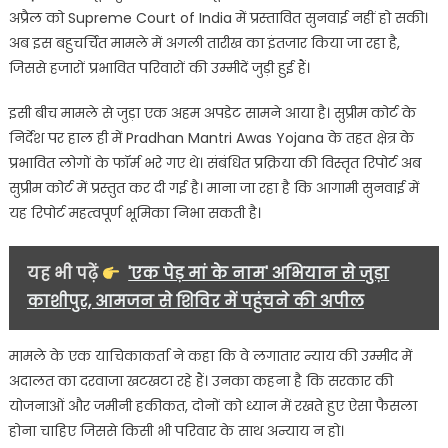
मोड़,बनभूलपुरा
अप्रैल को
Supreme Court of India
में प्रस्तावित सुनवाई नहीं हो सकी।
के
अब इस बहुचर्चित मामले में अगली तारीख का इंतजार किया जा रहा है,
लोगों
जिससे हजारों प्रभावित परिवारों की उम्मीदें जुड़ी हुई हैं।
की
उम्मीदें
इसी बीच मामले से जुड़ा एक अहम अपडेट सामने आया है। सुप्रीम कोर्ट के
अभी
निर्देश पर हाल ही में
Pradhan Mantri Awas Yojana
के तहत क्षेत्र के
बरकरार
प्रभावित लोगों के फॉर्म भरे गए थे। संबंधित प्रक्रिया की विस्तृत रिपोर्ट अब
सुप्रीम कोर्ट में प्रस्तुत कर दी गई है। माना जा रहा है कि आगामी सुनवाई में
यह रिपोर्ट महत्वपूर्ण भूमिका निभा सकती है।
यह भी पढ़ें
'एक पेड़ मां के नाम' अभियान से जुड़ा
काशीपुर, आमजन से शिविर में पहुंचने की अपील
मामले के एक याचिकाकर्ता ने कहा कि वे लगातार न्याय की उम्मीद में
अदालत का दरवाजा खटखटा रहे हैं। उनका कहना है कि सरकार की
योजनाओं और जमीनी हकीकत, दोनों को ध्यान में रखते हुए ऐसा फैसला
होना चाहिए जिससे किसी भी परिवार के साथ अन्याय न हो।