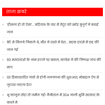
ताजा खबरे
‘हौसला हो तो ऐसा’… बड़ियाठ के वार से तेंदुए को खदेड़ बुजुर्ग ने बचाई
जान
बेटे से मिलने निकले थे, मौत ने रास्ते में घेरा… सड़क हादसे में छह की
जान गई
93 मतदाताओं के नाम हटाने पर बवाल, कांग्रेस ने की निष्पक्ष जांच की
मांग
131 हिमाच्छादित गांवों से होगी जनगणना की शुरुआत, मोबाइल ऐप से
जुटाया जाएगा डेटा
भू कानून तोड़ा तो जमीन गई! नैनीताल में 304 नाली भूमि सरकार के
कब्जे में