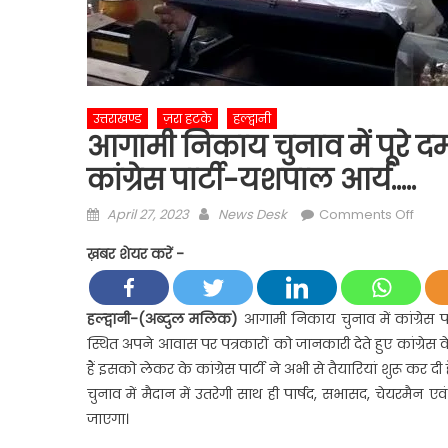
उत्तराखण्ड
ज़रा हटके
हल्द्वानी
आगामी निकाय चुनाव में पूरे द
कांग्रेस पार्टी-यशपाल आर्य…..
Posted
Author
on
April 27, 2023
News Desk
Comments Off
on
आगाम
ख़बर शेयर करें -
निका
चुनाव
में
हल्द्वानी-(अब्दुल मलिक)
आगामी निकाय चुनाव में कांग्रेस पा
पूरे
स्थित अपने आवास पर पत्रकारों को जानकारी देते हुए कांग्रेस
दमख
हैं इसको लेकर के कांग्रेस पार्टी ने अभी से तैयारियां शुरू कर द
के
चुनाव में मैदान में उतरेगी साथ ही पार्षद, सभासद, चेयरमैन 
साथ
जाएगा।
निका
चुनाव