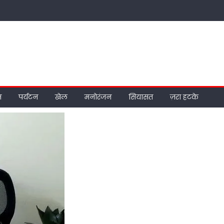
म
पर्यटन
खेल
मनोरंजन
सियासत
ज़रा हटके