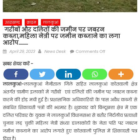
उत्तराखण्ड
क्राइम
लालकुआं
गरीबों और दलितों की जमीन पर जबरन
कब्जा,महिला नेत्री पर जमीन कब्जाने का लगा
आरोप……….
Posted
Author
on
April 29, 2023
News Desk
Comments Off
on
गरीबों
ख़बर शेयर करें -
और
दलितों
की
लालकुआं-
लालकुआं नैनीताल जिले सहित लालकुआं कोतवाली क्षेत्र
जमीन
अंतर्गत ग्रामीण इलाकों में गरीबों एवं दलितों की जमीन पर जबरन कब्जा
पर
करने की होड़ मची हुई है। प्रशासनिक अधिकारियों के पास अवैध कब्जों से
जबरन
संबंधित शिकायती पत्रों की भरमार है। शुक्रवार को बिन्दूखत्ता क्षेत्र में एक
कब्जा,महिला
दलित परिवार के युवक ने लालकुआँ विधानसभा से बतौर निर्दलीय प्रत्याशी
नेत्री
पर
चुनाव लड़ चुकी महिला नेत्री संध्या डालाकोटी के नेता पति पर जबरन
जमीन
जमीन कब्जाने का आरोप लगाते हुए कोतवाली पुलिस में शिकायती पत्र
कब्जाने
दिया है।