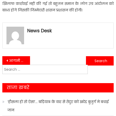
खिलाफ कार्रवाई नहीं की गई तो बहुजन समाज के लोग उग्र आंदोलन को
बाध्य होंगे जिसकी जिम्मेदारी शासन प्रशासन की होगी।
News Desk
Post
आगामी निकाय चुनाव में पूरे दमखम के साथ निकाय चुनाव में उतरेगी कांग्रेस पार्टी-यशपाल आर्य…..
ज़िले की प्रभारी मंत्री रेखा आर्य ने ज़िला योजना समिति की ली बैठक……
Search
navigation
for:
ताजा खबरे
‘हौसला हो तो ऐसा’… बड़ियाठ के वार से तेंदुए को खदेड़ बुजुर्ग ने बचाई
जान