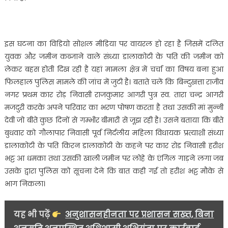
का
लगा
आरोप……….
इस घटना का विडियो सोशल मीडिया पर वायरल हो रहा है जिसमें दलित
युवक और जमीन कब्जाने वाले संध्या डालाकोटी के पति की जमीन को
लेकर बहस होती दिख रही है यहां मामला क्षेत्र में चर्चा का विषय बना हुआ
फिलहाल पुलिस मामले की जांच में जुटी है। बताते चलें कि बिन्दुखत्ता राजीव
नगर प्रथम कार रोड़ निवासी राजकुमार आगरी पुत्र स्व. तारा चन्द्र आगरी
मजदुरी करके अपने परिवार का भरण पोषण करता है तथा उसकी मां मुन्नी
देवी जो बीते कुछ दिनों से गम्भीर बीमारी से जूझ रही है। उसने बताया कि बीते
बुधवार को गौलापार निवासी पूर्व निर्दलीय महिला विधायक प्रत्याशी संध्या
डालाकोटी के पति किरन डालाकोटी के कहने पर कार रोड निवासी हरीश
भट्ट आ धमका तथा उसकी खाली जमीन पर लोहे के एंगिल गाड़ने लगा जब
उसके द्वारा पुलिस को सूचना देने कि बात कही गई तो हरीश भट्ट मौके से
भाग निकला।
यह भी पढ़ें
अनुशासनहीनता पर प्रशासन सख्त, बिना