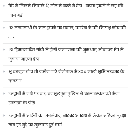
बेटे से मिलने निकले थे, मौत ने रास्ते में घेरा… सड़क हादसे में छह की
जान गई
93 मतदाताओं के नाम हटाने पर बवाल, कांग्रेस ने की निष्पक्ष जांच की
मांग
131 हिमाच्छादित गांवों से होगी जनगणना की शुरुआत, मोबाइल ऐप से
जुटाया जाएगा डेटा
भू कानून तोड़ा तो जमीन गई! नैनीताल में 304 नाली भूमि सरकार के
कब्जे में
हल्द्वानी में नशे पर वार, बनभूलपुरा पुलिस ने चरस तस्कर को भेजा
सलाखों के पीछे
हल्द्वानी में आईजी का जनसंवाद, साइबर अपराध से लेकर महिला सुरक्षा
तक हर मुद्दे पर खुलकर हुई चर्चा