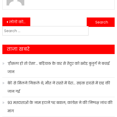
Post
लोगों को ना उजाड़ने की मांग करते हुए सैकड़ों लोगों ने एसडीएम से मुलाकात…….
ज़िला महिला चिकित्सालय परिसर में निर्माणाधीन 55 बैड के नये भवन का किया स्थलीय निरीक्षण…….
Search
navigation
for:
ताजा खबरे
‘हौसला हो तो ऐसा’… बड़ियाठ के वार से तेंदुए को खदेड़ बुजुर्ग ने बचाई
जान
बेटे से मिलने निकले थे, मौत ने रास्ते में घेरा… सड़क हादसे में छह की
जान गई
93 मतदाताओं के नाम हटाने पर बवाल, कांग्रेस ने की निष्पक्ष जांच की
मांग