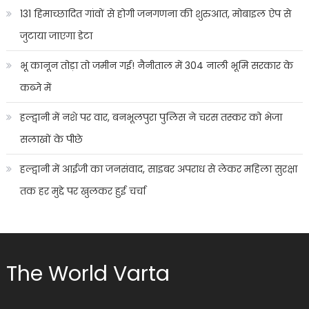
131 हिमाच्छादित गांवों से होगी जनगणना की शुरुआत, मोबाइल ऐप से
जुटाया जाएगा डेटा
भू कानून तोड़ा तो जमीन गई! नैनीताल में 304 नाली भूमि सरकार के
कब्जे में
हल्द्वानी में नशे पर वार, बनभूलपुरा पुलिस ने चरस तस्कर को भेजा
सलाखों के पीछे
हल्द्वानी में आईजी का जनसंवाद, साइबर अपराध से लेकर महिला सुरक्षा
तक हर मुद्दे पर खुलकर हुई चर्चा
The World Varta