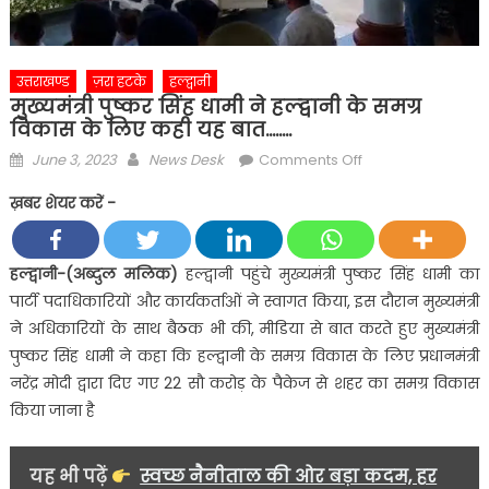
उत्तराखण्ड
ज़रा हटके
हल्द्वानी
मुख्यमंत्री पुष्कर सिंह धामी ने हल्द्वानी के समग्र
विकास के लिए कही यह बात……..
Posted
Author
on
June 3, 2023
News Desk
Comments Off
on
मुख्यमंत्री
ख़बर शेयर करें -
पुष्कर
सिंह
धामी
हल्द्वानी-(अब्दुल मलिक)
हल्द्वानी पहुंचे मुख्यमंत्री पुष्कर सिंह धामी का
ने
पार्टी पदाधिकारियों और कार्यकर्ताओं ने स्वागत किया, इस दौरान मुख्यमंत्री
हल्द्वानी
ने अधिकारियों के साथ बैठक भी की, मीडिया से बात करते हुए मुख्यमंत्री
के
पुष्कर सिंह धामी ने कहा कि हल्द्वानी के समग्र विकास के लिए प्रधानमंत्री
समग्र
नरेंद्र मोदी द्वारा दिए गए 22 सौ करोड़ के पैकेज से शहर का समग्र विकास
विकास
के
किया जाना है
लिए
कही
यह भी पढ़ें
स्वच्छ नैनीताल की ओर बड़ा कदम, हर
यह