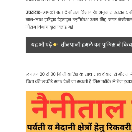
के
साथ
उत्तराखंड-
आपको बता दें मौसम विभाग के अनुसार उत्तराखंड म
हुई
साथ-साथ हरिद्वार देहरादून ऋषिकेश उधम सिंह नगर नैनीताल अ
जमकर
मौसम विभाग द्वारा जताई गई
बारिश
ने
किसानो
यह भी पढ़ें
तीनपानी हमले का पुलिस ने किया
की
बढ़ाई
चिंता…..
लगभग 20 से 30 मि मी बारिश के साथ साथ दोबारा से मौसम न
चिंता की लकीरे साफ देखी जा सकती हैं जिस तरीके से तेज हवाओं 