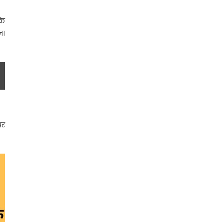
के
ना
पर