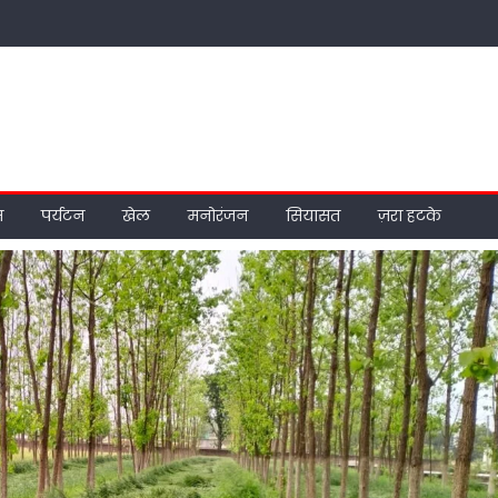
म
पर्यटन
खेल
मनोरंजन
सियासत
ज़रा हटके