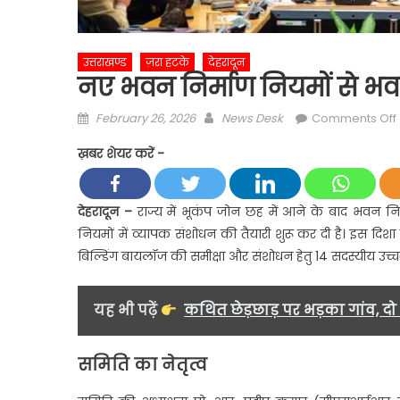
उत्तराखण्ड
ज़रा हटके
देहरादून
नए भवन निर्माण नियमों से भवन
Posted
Author
February 26, 2026
News Desk
Comments Off
on
ख़बर शेयर करें -
देहरादून
–
राज्य में भूकंप जोन छह में आने के बाद भवन नि
स
नियमों में व्यापक संशोधन की तैयारी शुरू कर दी है। इस दिशा में
बिल्डिंग बायलॉज की समीक्षा और संशोधन हेतु 14 सदस्यीय उच
यह भी पढ़ें
कथित छेड़छाड़ पर भड़का गांव, द
समिति का नेतृत्व