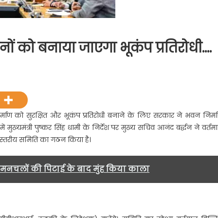
ों को बनाया जाएगा भूकंप प्रतिरोधी….
on
नए
भवन
निर्माण
नियमों
र्माण को सुरक्षित और भूकंप प्रतिरोधी बनाने के लिए सरकार ने भवन निर्म
े
 मुख्यमंत्री पुष्कर सिंह धामी के निर्देश पर मुख्य सचिव आनंद बर्द्धन ने वर्तम
भवनों
्चस्तरीय समिति का गठन किया है।
को
बनाया
जाएगा
ो मनचलों की पिटाई के बाद मुंह किया काला
भूकंप
प्रतिरोधी….