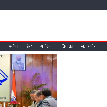
म
पर्यटन
खेल
मनोरंजन
सियासत
ज़रा हटके