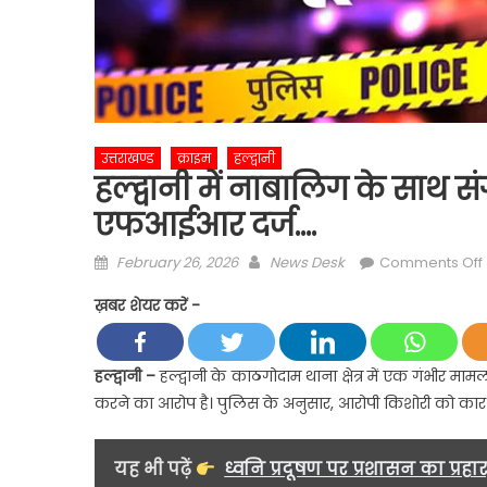
उत्तराखण्ड
क्राइम
हल्द्वानी
हल्द्वानी में नाबालिग के साथ
एफआईआर दर्ज….
Posted
Author
February 26, 2026
News Desk
Comments Off
on
ह
ख़बर शेयर करें -
म
हल्द्वानी –
हल्द्वानी के काठगोदाम थाना क्षेत्र में एक गंभीर माम
करने का आरोप है। पुलिस के अनुसार, आरोपी किशोरी को कार म
यह भी पढ़ें
ध्वनि प्रदूषण पर प्रशासन का प्रहा