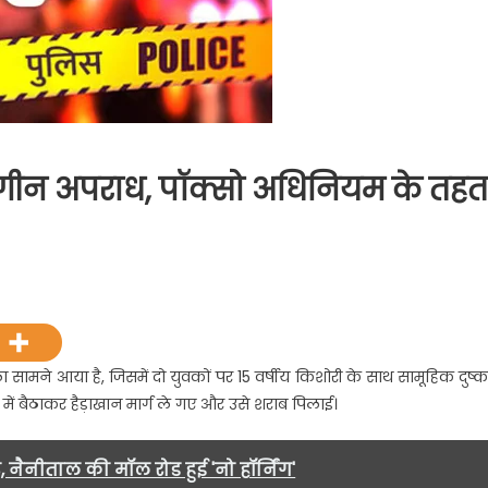
 संगीन अपराध, पॉक्सो अधिनियम के तहत
on
ल्द्वानी
ें
नाबालिग
के
ला सामने आया है, जिसमें दो युवकों पर 15 वर्षीय किशोरी के साथ सामूहिक दुष्कर
साथ
ें बैठाकर हैड़ाखान मार्ग ले गए और उसे शराब पिलाई।
संगीन
अपराध,
पॉक्सो
र, नैनीताल की मॉल रोड हुई 'नो हॉर्निंग'
अधिनियम