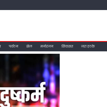
म
पर्यटन
खेल
मनोरंजन
सियासत
ज़रा हटके