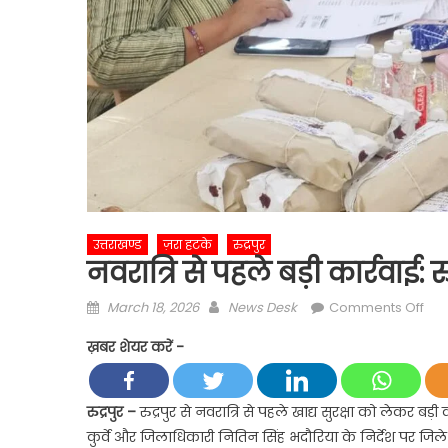
उत्तराखण्ड
ज़रा हटके
रुद्रपुर
नवरात्रि से पहले बड़ी कार्रवाई: र
Posted
Author
on
March 18, 2026
News Desk
Comments Off
on
नवरा
ख़बर शेयर करें -
से
पहल
बड़ी
रुद्रपुर –
रुद्रपुर से नवरात्रि से पहले खाद्य सुरक्षा को लेकर बड
कार्र
कुर्वे और जिलाधिकारी नितिन सिंह भदौरिया के निर्देश पर ज
रुद्रप