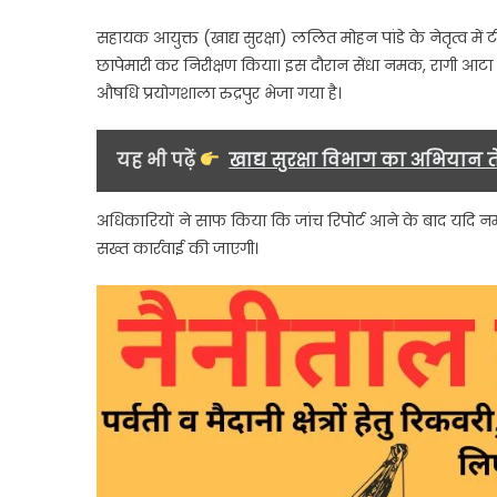
में
सहायक आयुक्त (खाद्य सुरक्षा) ललित मोहन पांडे के नेतृत्व में 
खाद्य
छापेमारी कर निरीक्षण किया। इस दौरान सेंधा नमक, रागी आटा औ
विभ
औषधि प्रयोगशाला रुद्रपुर भेजा गया है।
की
छापे
यह भी पढ़ें
खाद्य सुरक्षा विभाग का अभियान त
अधिकारियों ने साफ किया कि जांच रिपोर्ट आने के बाद यदि नमून
सख्त कार्रवाई की जाएगी।