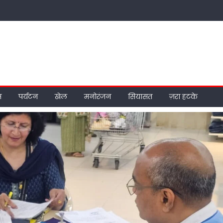
म
पर्यटन
खेल
मनोरंजन
सियासत
ज़रा हटके