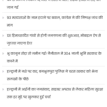
जान गई
93 मतदाताओं के नाम हटाने पर बवाल, कांग्रेस ने की निष्पक्ष जांच की
मांग
131 हिमाच्छादित गांवों से होगी जनगणना की शुरुआत, मोबाइल ऐप से
जुटाया जाएगा डेटा
भू कानून तोड़ा तो जमीन गई! नैनीताल में 304 नाली भूमि सरकार के
कब्जे में
हल्द्वानी में नशे पर वार, बनभूलपुरा पुलिस ने चरस तस्कर को भेजा
सलाखों के पीछे
हल्द्वानी में आईजी का जनसंवाद, साइबर अपराध से लेकर महिला सुरक्षा
तक हर मुद्दे पर खुलकर हुई चर्चा