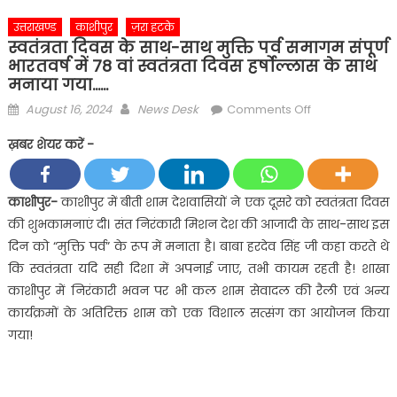
उत्तराखण्ड
काशीपुर
ज़रा हटके
स्वतंत्रता दिवस के साथ-साथ मुक्ति पर्व समागम संपूर्ण
भारतवर्ष में 78 वां स्वतंत्रता दिवस हर्षोल्लास के साथ
मनाया गया……
Posted
Author
on
August 16, 2024
News Desk
Comments Off
on
स्वतंत्रता
ख़बर शेयर करें -
दिवस
के
साथ-
काशीपुर-
काशीपुर में बीती शाम देशवासियों ने एक दूसरे को स्वतंत्रता दिवस
साथ
की शुभकामनाएं दी। संत निरंकारी मिशन देश की आजादी के साथ-साथ इस
मुक्ति
दिन को “मुक्ति पर्व” के रूप में मनाता है। बाबा हरदेव सिंह जी कहा करते थे
पर्व
कि स्वतंत्रता यदि सही दिशा में अपनाई जाए, तभी कायम रहती है! शाखा
समागम
काशीपुर में निरंकारी भवन पर भी कल शाम सेवादल की रैली एवं अन्य
संपूर्ण
भारतवर्ष
कार्यक्रमों के अतिरिक्त शाम को एक विशाल सत्संग का आयोजन किया
में
गया!
78
वां
स्वतंत्रता