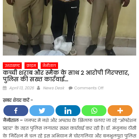
उत्तराखण्ड
क्राइम
नैनीताल
कच्ची शराब और स्मैक के साथ 2 आरोपी गिरफ्तार,
पुलिस की सख्त कार्रवाई….
Posted
Author
on
April 13, 2026
News Desk
Comments Off
on
कच्ची
ख़बर शेयर करें -
शराब
और
स्मैक
नैनीताल –
जनपद में नशे और अपराध के खिलाफ चलाए जा रहे “ऑपरेशन
के
प्रहार” के तहत पुलिस लगातार सख्त कार्रवाई कर रही है। डॉ. मंजूनाथ टीसी
साथ
के निर्देशन में चल रहे इस अभियान में चोरगलिया और बनभूलपुरा पुलिस
2