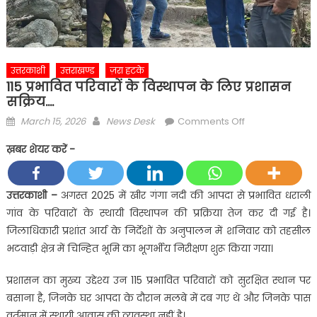
उत्तरकाशी
उत्तराखण्ड
ज़रा हटके
115 प्रभावित परिवारों के विस्थापन के लिए प्रशासन
सक्रिय….
Posted
Author
on
March 15, 2026
News Desk
Comments Off
on
115
ख़बर शेयर करें -
प्रभावित
परिवारों
के
उत्तरकाशी –
अगस्त 2025 में खीर गंगा नदी की आपदा से प्रभावित धराली
विस्थापन
गांव के परिवारों के स्थायी विस्थापन की प्रक्रिया तेज कर दी गई है।
के
जिलाधिकारी प्रशांत आर्य के निर्देशों के अनुपालन में शनिवार को तहसील
लिए
भटवाड़ी क्षेत्र में चिन्हित भूमि का भूगर्भीय निरीक्षण शुरू किया गया।
प्रशासन
सक्रिय….
प्रशासन का मुख्य उद्देश्य उन 115 प्रभावित परिवारों को सुरक्षित स्थान पर
बसाना है, जिनके घर आपदा के दौरान मलबे में दब गए थे और जिनके पास
वर्तमान में स्थायी आवास की व्यवस्था नहीं है।