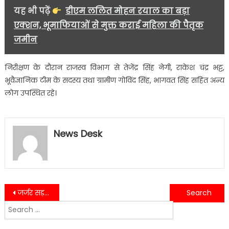
यह भी पढ़ें
डीएम ललित मोहन रयाल का बड़ा
एक्शन, भूमाफियाओं से मुक्त कराई महिला की पैतृक
जमीन
निरीक्षण के दौरान राजस्व विभाग से तेजेंद्र सिंह नेगी, राकेश चंद्र भट्ट,
भूवैज्ञानिक टीम के सदस्य तथा ग्रामीण गोविंद सिंह, भागवत सिंह सहित अन्य
लोग उपस्थित रहे।
News Desk
Post
जर्जर सड़क से परेशान ग्रामीण सड़कों पर उतरे, पूर्व विधायक ठुकराल भी पहुंचे……
रुद्रपुर में गैस संकट पर हंगामा, ठुकराल ने सेल्स ऑफिसर से की तीखी नोकझोंक…….
Search
navigation
for: