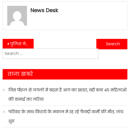
News Desk
Post
पुलिस ने नशे के कारोबारी को गिरफ्तार कर बरामद किये 16 प्रतिबंधित इंजेक्शन…..
तहसील सभागार कार्यालय में एनसीआरटी किताबों को लेकर हुई बैठक…..
Search
navigation
for:
ताजा खबरे
जिस पीरूल से जंगलों में बढ़ता है आग का खतरा, वही बना 45 महिलाओं
की कमाई का जरिया
परिवार के साथ किराये के मकान में रह रहे फैक्ट्री कर्मी की मौत, जांच
शुरू