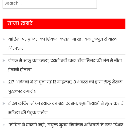
Search
navigation
for:
ताजा खबरे
वांछितों पर पुलिस का शिकंजा कसता जा रहा, बनभूलपुरा से वारंटी
गिरफ्तार
जंगल में भालू का हमला, दराती बनी ढाल; तीन मिनट की जंग में जीता
इंसानी हौसला
217 आवेदनों में से चुनी गईं 13 महिलाएं, 8 अगस्त को होगा तीलू रौतेली
पुरस्कार समारोह
डीएम ललित मोहन रयाल का बड़ा एक्शन, भूमाफियाओं से मुक्त कराई
महिला की पैतृक जमीन
‘नोटिस से घबराएं नहीं’, संयुक्त मुख्य निर्वाचन अधिकारी ने एसआईआर