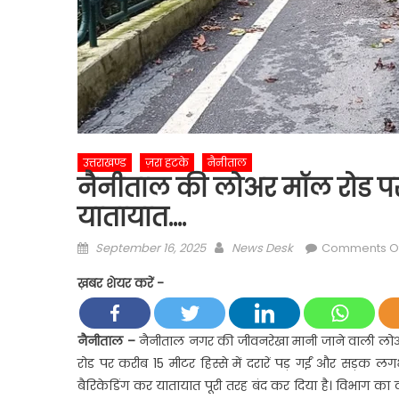
उत्तराखण्ड
ज़रा हटके
नैनीताल
नैनीताल की लोअर मॉल रोड पर द
यातायात….
Posted
Author
September 16, 2025
News Desk
Comments O
on
ख़बर शेयर करें -
नैनीताल –
नैनीताल नगर की जीवनरेखा मानी जाने वाली लोअर
रोड पर करीब 15 मीटर हिस्से में दरारें पड़ गईं और सड़क 
बैरिकेडिंग कर यातायात पूरी तरह बंद कर दिया है। विभाग का