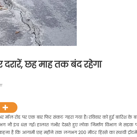
रारें, छह माह तक बंद रहेगा
on
ff
नैनीताल
की
लोअर
मॉल
 मॉल रोड पर एक बार फिर संकट गहरा गया है। रविवार को हुई बारिश के ब
रोड
लगभग नौ इंच धंस गई। हालात गंभीर देखते हुए लोक निर्माण विभाग ने सड़क 
पर
 कहना है कि आगामी छह महीने तक लगभग 200 मीटर हिस्से का स्थायी ट्रीटमे
दरारें,