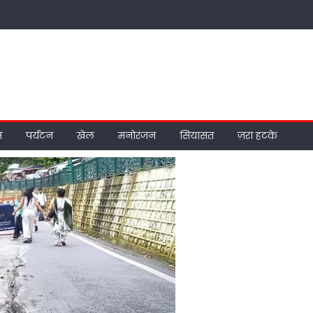
म
पर्यटन
खेल
मनोरंजन
सियासत
ज़रा हटके