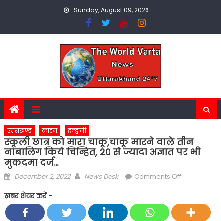
Skip
Sunday, August 09, 2026
to
content
उत्तराखण्ड
क्राइम
हल्द्वानी
स्कूली छात्र को मारा चाकू,चाकू मारने वाले तीन
नाबालिग किये चिन्हित, 20 से ज्यादा अज्ञात पर भी
मुकदमा दर्ज…
Posted
Author
on
December 2, 2022
News Desk
Comments Off
on
स्कूली
ख़बर शेयर करें -
छात्र
को
मारा