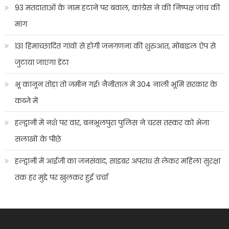
93 मतदाताओं के नाम हटाने पर बवाल, कांग्रेस ने की निष्पक्ष जांच की
मांग
131 हिमाच्छादित गांवों से होगी जनगणना की शुरुआत, मोबाइल ऐप से
जुटाया जाएगा डेटा
भू कानून तोड़ा तो जमीन गई! नैनीताल में 304 नाली भूमि सरकार के
कब्जे में
हल्द्वानी में नशे पर वार, बनभूलपुरा पुलिस ने चरस तस्कर को भेजा
सलाखों के पीछे
हल्द्वानी में आईजी का जनसंवाद, साइबर अपराध से लेकर महिला सुरक्षा
तक हर मुद्दे पर खुलकर हुई चर्चा