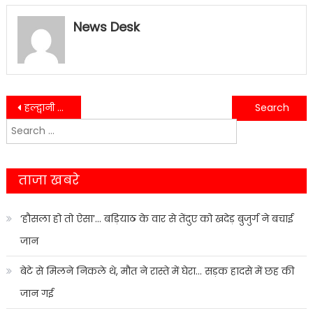
News Desk
Post
हल्द्वानी में गोला बाईपास रोड पर अज्ञात वाहन की टक्कर से एक युवक दर्दनाक मौत……
काशीपुर बायपास चौड़ीकरण सौन्दर्यकरण को लेकर सौपा प्रस्ताव…..
Search
navigation
for:
ताजा खबरे
‘हौसला हो तो ऐसा’… बड़ियाठ के वार से तेंदुए को खदेड़ बुजुर्ग ने बचाई
जान
बेटे से मिलने निकले थे, मौत ने रास्ते में घेरा… सड़क हादसे में छह की
जान गई