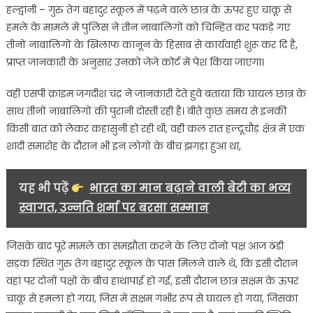
हल्द्वानी – गुरु तेग बहादुर स्कूल में पढ़ने वाले छात्र के ऊपर हुए चाकू से
चाकू,चाकू
हमले के मामले में पुलिस ने तीन नाबालिगों को चिन्हित कर पकड़े गए
मारने
तीनों नाबालिगों के खिलाफ कानून के हिसाब से कार्यवाही शुरू कर दि है,
वाले
प्राप्त जानकारी के अनुसार उनको जेजे कोर्ट में पेश किया जाएगा।
तीन
नाबालिग
वही एसपी क्राइम जगदीश चंद्र ने जानकारी देते हुवे बताया कि घायल छात्र के
किये
साथ तीनों नाबालिगों की पुरानी दोस्ती रही है। बीते कुछ समय से इनकी
चिन्हित,
किसी बात को लेकर कहासुनी हो रही थी, वही कल रात हल्दूचौड़ क्षेत्र में एक
20
से
शादी समारोह के दौरान भी इन लोगों के बीच झगड़ा हुआ था,
ज्यादा
अज्ञात
यह भी पढ़ें
भारत का मान बढ़ाने वाली बेटी का भव्य
पर
स्वागत, उन्नति शर्मा पर बरसा सम्मान
भी
मुकदमा
दर्ज…
जिसके बाद पूरे मामले का समझौता करने के लिए दोनों पक्ष आज ठंडी
सड़क स्थित गुरु तेग बहादुर स्कूल के पास मिलने वाले थे, कि इसी दौरान
वहां पर दोनों पक्षों के बीच हाथापाई हो गई, इसी दौरान छात्र सक्षम के ऊपर
चाकू से हमला हो गया, जिस में सक्षम गंभीर रूप से घायल हो गया, जिसका