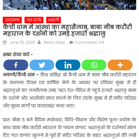
उत्तराखण्ड
ज़रा हटके
भवाली
कैंची धाम में आस्था का महासैलाब, बाबा नीब करौरी
महाराज के दर्शनों को उमड़े हजारों श्रद्धालु
Posted
Author
on
June 15, 2026
News Desk
Comments Off
on
कैंची
ख़बर शेयर करें -
धाम
में
आस्था
भवाली/कैंची धाम –
विश्व प्रसिद्ध श्री कैंची धाम में बाबा नीब करौरी महाराज
का
के स्थापना दिवस एवं वार्षिक मेले के अवसर पर रविवार सुबह से ही
महासैलाब,
श्रद्धालुओं का जनसैलाब उमड़ पड़ा। देश-विदेश से पहुंचे हजारों श्रद्धालु बाबा
बाबा
के दर्शनों और आशीर्वाद प्राप्त करने के लिए तड़के सुबह से ही मंदिर परिसर
नीब
और मुख्य मार्गों पर कतारबद्ध नजर आए।
करौरी
महाराज
प्रातः ठीक 5 बजे वैदिक मंत्रोच्चार, विधि-विधान और विशेष पूजा-अर्चना के
के
साथ बाबा नीब करौरी महाराज के पावन कपाट श्रद्धालुओं के दर्शनार्थ खोल
दर्शनों
को
दिए गए। कपाट खुलने से पूर्व ही मंदिर परिसर के बाहर श्रद्धालुओं की लंबी