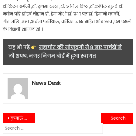
डॉ.किरन बर्गली ,डॉ. सुषमा टम्टा ,डॉ. अनिल बिष्ट ,डॉ.कपिल खुल्बे डॉ.
नवीन पांडे डॉ.हर्ष चौहान डॉ. हेम जोशी डॉ. प्रभा पंत डॉ. हिमानी कार्की,
गीतांजलि ,प्रभा ,अर्चना फर्तियाल, वर्तिका ,चारु सहित शोध छात्र ,एम एससी
के विद्यार्थी शामिल रहे ।
यह भी पढ़ें
महापौर की मौजूदगी में 8 नए पार्षदों ने
ली शपथ, नगर निगम बोर्ड में हुआ स्वागत
News Desk
Post
कुमाऊँ विश्वविद्यालय द्वारा छात्र संघ चुनाव वर्ष 2022-23 के लिए प्रशासन ने जारी की अधिसूचना…..
पुलिस के हाथ लगी बड़ी कामयाबी, नो वारंटीओं को किया गिरफ्तार…..
Search
navigation
for: