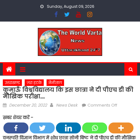
Skip
Sunday, August 09, 2026
to
content
उत्तराखण्ड
ज़रा हटके
नैनीताल
कुमाऊँ विश्वविद्यालय कि इस छात्रा ने दी पीएच डी की
मौखिक परीक्षा…..
Posted
Author
on
December 20, 2022
News Desk
Comments Off
on
कुमाऊँ
ख़बर शेयर करें -
विश्वविद्यालय
कि
इस
वनस्पति विज्ञान विभाग में शोध छात्रा सोनी बिष्ट ने दी पीएच डी की मौखिक