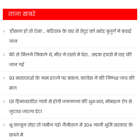
ताजा खबरे
‘हौसला हो तो ऐसा’… बड़ियाठ के वार से तेंदुए को खदेड़ बुजुर्ग ने बचाई
जान
बेटे से मिलने निकले थे, मौत ने रास्ते में घेरा… सड़क हादसे में छह की
जान गई
93 मतदाताओं के नाम हटाने पर बवाल, कांग्रेस ने की निष्पक्ष जांच की
मांग
131 हिमाच्छादित गांवों से होगी जनगणना की शुरुआत, मोबाइल ऐप से
जुटाया जाएगा डेटा
भू कानून तोड़ा तो जमीन गई! नैनीताल में 304 नाली भूमि सरकार के
कब्जे में