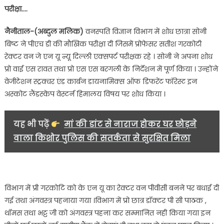
छात्रा
परीक्षा….
ने
दी
नैनीताल-(अब्दुल मलिक)
वनस्पति विज्ञान विभाग में शोध छात्रा सोनी
पीएच
बिष्ट ने पीएच डी की मौखिक परीक्षा दी जिसमें प्रोफेसर सतीश गरकोटी
डी
रेक्टर वन जे एन यू न्यू दिल्ली एक्सपर्ट परीक्षक रहे । सोनी ने अपना शोध
की
प्रो वाई एस रावत तथा प्रो एस एस बरगली के निर्देशन में पूर्ण किया । उन्होंने
मौखिक
वेजीटेशन स्ट्रक्चर एंड कार्बन डायनामिक्स ऑफ डिफरेंट फॉरेस्ट इन
परीक्षा…..
अस्कोट लैंडस्केप वेस्टर्न हिमालय विषय पर शोध किया ।
यह भी पढ़ें
मां की डांट से नाराज होकर घर छोड़ने
वाला किशोर पुलिस की सतर्कता से सुरक्षित मिला
विभाग में प्री गरकोटि को के एन यू का रेक्टर वन पीवीसी बनने पर बधाई दी
गई तथा अंगवस्त्र पहनाया गया ।विभाग में प्रो छात्र डॉक्टर पी सी पाठक ,
थॉमस तथा भट्ट जी को अंगवस्त्र पहना कर सम्मानित नही किया गया इन