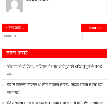
Post
राष्ट्रवादी रीजनल पार्टी ने की उद्यान मंत्री के इस्तीफा की मांग….
भू कानून की मांग को लेकर ऋषिकेश शहर में रैली निकाल तहसील में प्रदर्शन किया…..
Search
navigation
for:
ताजा खबरे
‘हौसला हो तो ऐसा’… बड़ियाठ के वार से तेंदुए को खदेड़ बुजुर्ग ने बचाई
जान
बेटे से मिलने निकले थे, मौत ने रास्ते में घेरा… सड़क हादसे में छह की
जान गई
93 मतदाताओं के नाम हटाने पर बवाल, कांग्रेस ने की निष्पक्ष जांच की