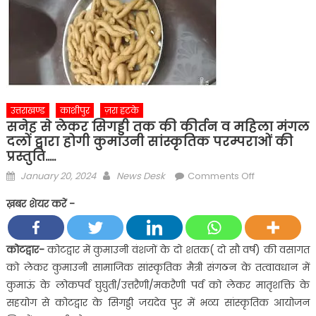
उत्तराखण्ड
काशीपुर
ज़रा हटके
सनेह से लेकर सिगड्डी तक की कीर्तन व महिला मंगल
दलों द्वारा होगी कुमाउनी सांस्कृतिक परम्पराओं की
प्रस्तुति…..
Posted
Author
on
January 20, 2024
News Desk
Comments Off
on
सनेह
ख़बर शेयर करें -
से
लेकर
सिगड्डी
कोटद्वार-
कोटद्वार में कुमाउनी वंशजों के दो शतक( दो सौ वर्ष) की वसागत
तक
को लेकर कुमाउनी सामाजिक सांस्कृतिक मैत्री संगठन के तत्वावधान में
की
कुमाऊं के लोकपर्व घुघुती/उत्तरैणी/मकरैणी पर्व को लेकर मातृशक्ति के
कीर्तन
सहयोग से कोटद्वार के सिगड्डी जयदेव पुर में भव्य सांस्कृतिक आयोजन
व