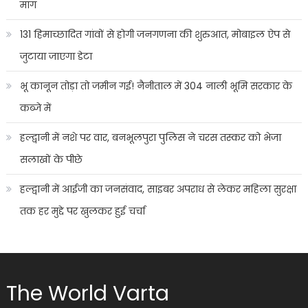
मांग
131 हिमाच्छादित गांवों से होगी जनगणना की शुरुआत, मोबाइल ऐप से
जुटाया जाएगा डेटा
भू कानून तोड़ा तो जमीन गई! नैनीताल में 304 नाली भूमि सरकार के
कब्जे में
हल्द्वानी में नशे पर वार, बनभूलपुरा पुलिस ने चरस तस्कर को भेजा
सलाखों के पीछे
हल्द्वानी में आईजी का जनसंवाद, साइबर अपराध से लेकर महिला सुरक्षा
तक हर मुद्दे पर खुलकर हुई चर्चा
The World Varta