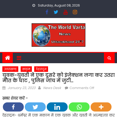
Skip
Saturday, August 08, 2026
to
content
उत्तराखण्ड
क्राइम
देहरादून
युवक-युवती ने एक दूसरे को इंजेक्शन लगा कर उतरा
मौत के घाट , पुलिस जांच में जुटी…
Posted
Author
on
January 23, 2023
News Desk
Comments Off
on
युवक-
ख़बर शेयर करें -
युवती
ने
एक
देहरादून- धर्मपुर में एक मकान में एक युवक और युवती ने आत्महत्या कर