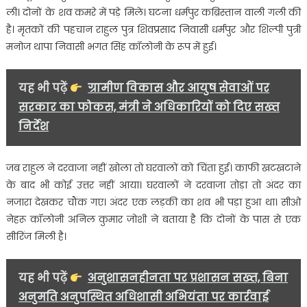
दूसरे
ली। दोनों के शव कमरे में पड़े मिले। घटना धर्मपुर कब्रिस्तान वाली गली की
को
है। मृतकों की पहचान राहुल पुत्र शिवप्रसाद निवासी धर्मपुर और शिल्पी पुत्री
इंजेक्शन
मनोज थापा निवासी भगत सिंह कॉलोनी के रूप में हुई।
लगा
कर
उतरा
यह भी पढ़ें
ग्रामीण विकास और आयुष सेवाओं पर
मौत
सरकार का फोकस, मंत्री ने अधिकारियों को दिए सख्त
के
निर्देश
घाट
,
पुलिस
जब राहुल ने दरवाजा नहीं खोला तो घरवालों को चिंता हुई। काफी खटखटाने
जांच
के बाद भी कोई उत्तर नहीं आया। घरवालों ने दरवाजा तोड़ा तो अंदर का
में
नजारा देखकर चौंक गए। अंदर एक लड़की का शव भी पड़ा हुआ था। सीओ
जुटी…
नेहरू कॉलोनी अनिल कुमार जोशी ने बताया है कि दोनों के पास से एक
सीरिंज मिली है।
यह भी पढ़ें
अनुशासनहीनता पर प्रशासन सख्त, बिना
अनुमति अनुपस्थित अधिशासी अभियंता पर कार्रवाई