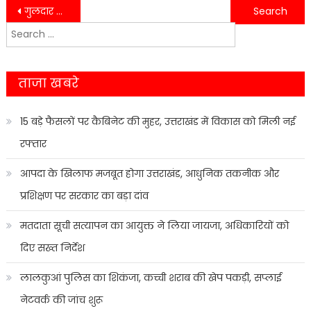
Post
गुलदार ने वन गुर्जरो की बकरियों को उतार मौत के घाट….
कर्मचारी अपनी 13 सूत्री मांगों को लेकर कार्य बहिष्कार कर बैठें धरने पर….
Search
navigation
for:
ताजा खबरे
15 बड़े फैसलों पर कैबिनेट की मुहर, उत्तराखंड में विकास को मिली नई
रफ्तार
आपदा के खिलाफ मजबूत होगा उत्तराखंड, आधुनिक तकनीक और
प्रशिक्षण पर सरकार का बड़ा दांव
मतदाता सूची सत्यापन का आयुक्त ने लिया जायजा, अधिकारियों को
दिए सख्त निर्देश
लालकुआं पुलिस का शिकंजा, कच्ची शराब की खेप पकड़ी, सप्लाई
नेटवर्क की जांच शुरू