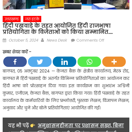
उत्तराखण्ड
ज़रा हटके
हिंदी पखवाड़े के तहत आयोजित हिंदी राजभाषा
प्रतियोगिता के विजेताओं को किया सम्मानित…..
Posted
Author
on
October 5, 2024
News Desk
Comments Off
on
हिंदी
ख़बर शेयर करें -
पखवाड़े
के
तहत
बागपत, 05 अक्टूबर 2024 — केनरा बैंक के क्षेत्रीय कार्यालय, मेरठ रोड,
आयोजित
बागपत में हिंदी पखवाड़े के अंतर्गत विभिन्न प्रतियोगिताओं का आयोजन कर
हिंदी
हिंदी भाषा को प्रोत्साहन दिया गया। इस कार्यक्रम का शुभारंभ अश्विनी
राजभाषा
कुमार, एजीएम, केनरा बैंक, बागपत द्वारा किया गया। हिंदी पखवाड़े के तहत
प्रतियोगिता
कार्यालय के कर्मचारियों के लिए प्रश्नोत्तरी, पुस्तक लेखन, विज्ञापन लेखन,
के
विजेताओं
अनुवाद और चुनें और बोलें प्रतियोगिताएं आयोजित की गईं।
को
किया
यह भी पढ़ें
अनुशासनहीनता पर प्रशासन सख्त, बिना
सम्मानित…..