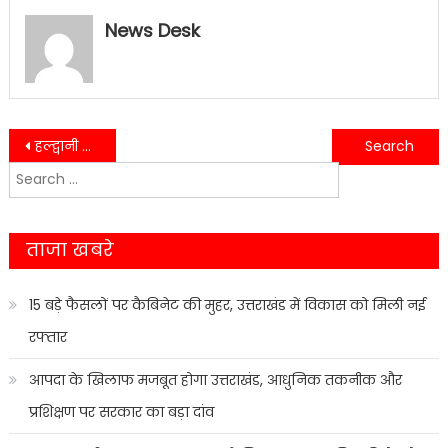
News Desk
Post
हल्द्वानी नगर निगम ने लांच की दगडू बैणी सेना……
द्यूसा और तिमली गांव को मॉडल गांव के रूप में विकसित किया जाएगा: सीडीओ
Search
navigation
for:
ताजा खबरे
15 बड़े फैसलों पर कैबिनेट की मुहर, उत्तराखंड में विकास को मिली नई
रफ्तार
आपदा के खिलाफ मजबूत होगा उत्तराखंड, आधुनिक तकनीक और
प्रशिक्षण पर सरकार का बड़ा दांव