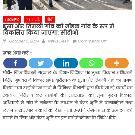
उत्तराखण्ड
ज़रा हटके
पौड़ी
द्यूसा और तिमली गांव को मॉडल गांव के रूप में
विकसित किया जाएगा: सीडीओ
Posted
Author
on
October 5, 2024
News Desk
Comments Off
on
द्यूसा
ख़बर शेयर करें -
और
तिमली
गांव
पौड़ी-
जिलाधिकारी गढ़वाल के दिशा-निर्देशन पर मुख्य विकास अधिकारी
को
गिरीश गुणवंत ने विकासखण्ड द्वारीखाल के द्यूसा और तिमली गांव का भ्रमण
मॉडल
किया गया। उन्होंने इन गांवों में विभिन्न विभागों द्वारा किये जा रहे कार्यों का
गांव
स्थलीय निरीक्षण कर ग्रामीणों की समस्याओं को सुना। मुख्य विकास
के
अधिकारी ने गांव में मनेरगा के माध्यम से बंजर भूमि में कैमामॉइल तथा
रूप
में
लेमन ग्रास उत्पादन कार्य को देखा गया। उन्होंने लेमनग्रास के उत्पादन को
विकसित
बढ़ाने के लिए और बंजर भूमि पर इस वर्ष पौधरोपण के निर्देश दिये।
किया
जाएगा: