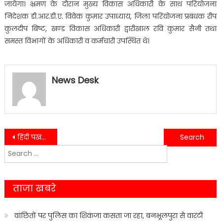
जायेगा। भ्रमण के दौरान मुख्य विकास अधिकारी के साथ परियोजना
निदेशक डी.आर.डी.ए. विवेक कुमार उपाध्याय, जिला परियोजना प्रबंधक रीप
कुलदीप बिष्ट, खण्ड विकास अधिकारी द्वारीखाल रवि कुमार सैनी तथा
समस्त विभागों के अधिकारी व कर्मचारी उपस्थित थे।
News Desk
Post
हिंदी पखवाड़े के तहत आयोजित हिंदी राजभाषा प्रतियोगिता के विजेताओं को किया सम्मानित…..
हरियाणा में पूर्ण बहुमत के साथ कांग्रेस की सरकार बनेगी- अलका पाल
Search
navigation
for:
ताजा खबरे
वांछितों पर पुलिस का शिकंजा कसता जा रहा, बनभूलपुरा से वारंटी