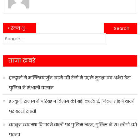
Post
रेलवे भूमि विवाद: बनभूलपुरा में पुनर्वास के लिए 20 मार्च से विशेष शिविर….
हल्द्वानी में अवैध शराब की तस्करी पर वार, दो आरोपियों पर केस दर्ज….
Search
navigation
for:
ताजा खबरे
हल्द्वानी में मल्लिकार्जुन खड़गे की रैली से पहले सुरक्षा का अभेद्य घेरा,
पुलिस ने संभाली कमान
हल्द्वानी संभाग में परिवहन विभाग की बड़ी कार्रवाई, नियम तोड़ने वालों
पर बरसी सख्ती
कानून व्यवस्था बिगाड़ने वालों पर पुलिस सख्त, पुलिस ने 20 लोगों को
पकड़ा