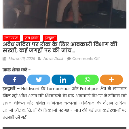
उत्तराखण्ड
ज़रा हटके
हल्द्वानी
अवैध मदिरा पर रोक के लिए आबकारी विभाग की
सख्ती, कई जगहों पर की जांच….
Posted
Author
on
March 16, 2026
News Desk
Comments Off
on
अवैध
ख़बर शेयर करें -
मदिरा
पर
रोक
हल्द्वानी –
Haldwani के Lamachaur और Fatehpur क्षेत्र से लगातार
के
मिल रही अवैध शराब की शिकायतों के बाद आबकारी विभाग ने रविवार को
लिए
सघन चेकिंग और दबिश अभियान चलाया। अभियान के दौरान संदिग्ध
आबकारी
स्थानों और व्यक्तियों के ठिकानों पर गहन जांच की गई तथा कई स्थानों पर
विभाग
तलाशी ली गई।
की
सख्ती,